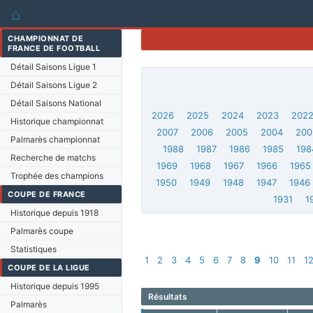
⌂
CHAMPIONNAT DE
FRANCE DE FOOTBALL
Détail Saisons Ligue 1
Détail Saisons Ligue 2
Détail Saisons National
2026
2025
2024
2023
202
Historique championnat
2007
2006
2005
2004
200
Palmarès championnat
1988
1987
1986
1985
198
Recherche de matchs
1969
1968
1967
1966
1965
Trophée des champions
1950
1949
1948
1947
1946
COUPE DE FRANCE
1931
1
Historique depuis 1918
Palmarès coupe
Statistiques
1
2
3
4
5
6
7
8
9
10
11
1
COUPE DE LA LIGUE
Historique depuis 1995
Résultats
Palmarès