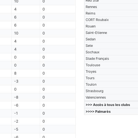
Red Star
10
0
Rennes
4
0
Reims
6
0
CORT Roubaix
6
0
Rouen
Saint-Etienne
10
0
Sedan
4
0
Sete
4
0
Sochaux
0
0
Stade Français
0
0
Toulouse
Troyes
8
0
Tours
-3
0
Toulon
0
0
Strasbourg
-8
0
Valenciennes
>>> Accès à tous les clubs
-6
0
>>>> Palmarès
-1
0
-2
0
-5
0
-6
0