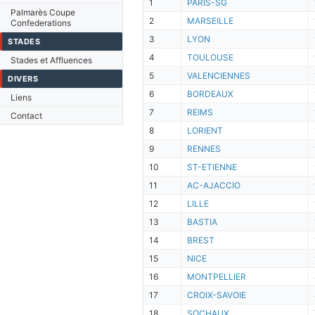
1
PARIS-SG
Palmarès Coupe
2
MARSEILLE
Confederations
3
LYON
STADES
4
TOULOUSE
Stades et Affluences
5
VALENCIENNES
DIVERS
6
BORDEAUX
Liens
7
REIMS
Contact
8
LORIENT
9
RENNES
10
ST-ETIENNE
11
AC-AJACCIO
12
LILLE
13
BASTIA
14
BREST
15
NICE
16
MONTPELLIER
17
CROIX-SAVOIE
18
SOCHAUX