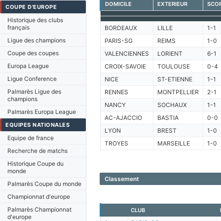
DOMICILE
EXTERIEUR
SCO
COUPE D'EUROPE
Historique des clubs
français
BORDEAUX
LILLE
1-1
Ligue des champions
PARIS-SG
REIMS
1-0
Coupe des coupes
VALENCIENNES
LORIENT
6-1
Europa League
CROIX-SAVOIE
TOULOUSE
0-4
Ligue Conference
NICE
ST-ETIENNE
1-1
Palmarès Ligue des
RENNES
MONTPELLIER
2-1
champions
NANCY
SOCHAUX
1-1
Palmarès Europa League
AC-AJACCIO
BASTIA
0-0
EQUIPES NATIONALES
LYON
BREST
1-0
Equipe de france
TROYES
MARSEILLE
1-0
Recherche de matchs
Historique Coupe du
monde
Classement
Palmarès Coupe du monde
Championnat d'europe
Palmarès Championnat
CLUB
d'europe