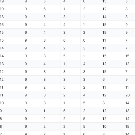
19
9
5
4
0
15
5
19
9
6
1
2
12
8
18
9
5
3
1
14
8
16
9
4
4
1
15
9
15
9
4
3
2
19
9
15
9
3
6
0
11
7
14
9
4
2
3
11
7
14
9
3
5
1
15
15
13
9
4
1
4
12
12
12
9
3
3
3
15
7
12
9
3
3
3
6
9
11
9
2
5
2
11
11
11
9
3
2
4
12
20
10
9
3
1
5
8
14
9
9
1
6
2
12
13
8
9
2
2
5
12
14
8
9
2
2
5
10
15
7
9
2
1
6
8
14