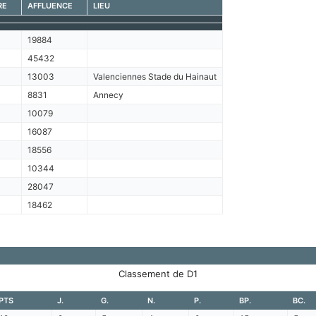
RE
AFFLUENCE
LIEU
19884
45432
13003
Valenciennes Stade du Hainaut
8831
Annecy
10079
16087
18556
10344
28047
18462
Classement de D1
PTS
J.
G.
N.
P.
BP.
BC.