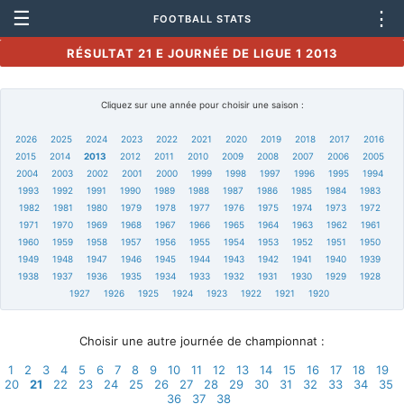
☰
⋮
FOOTBALL STATS
RÉSULTAT 21 E JOURNÉE DE LIGUE 1 2013
Cliquez sur une année pour choisir une saison :
2026
2025
2024
2023
2022
2021
2020
2019
2018
2017
2016
2015
2014
2013
2012
2011
2010
2009
2008
2007
2006
2005
2004
2003
2002
2001
2000
1999
1998
1997
1996
1995
1994
1993
1992
1991
1990
1989
1988
1987
1986
1985
1984
1983
1982
1981
1980
1979
1978
1977
1976
1975
1974
1973
1972
1971
1970
1969
1968
1967
1966
1965
1964
1963
1962
1961
1960
1959
1958
1957
1956
1955
1954
1953
1952
1951
1950
1949
1948
1947
1946
1945
1944
1943
1942
1941
1940
1939
1938
1937
1936
1935
1934
1933
1932
1931
1930
1929
1928
1927
1926
1925
1924
1923
1922
1921
1920
Choisir une autre journée de championnat :
1
2
3
4
5
6
7
8
9
10
11
12
13
14
15
16
17
18
19
20
21
22
23
24
25
26
27
28
29
30
31
32
33
34
35
36
37
38