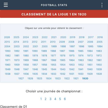
☰
⋮
FOOTBALL STATS
CLASSEMENT DE LA LIGUE 1 EN 1920
Cliquez sur une année pour obtenir le classement :
2026
2025
2024
2023
2022
2021
2020
2019
2018
2017
2016
2015
2014
2013
2012
2011
2010
2009
2008
2007
2006
2005
2004
2003
2002
2001
2000
1999
1998
1997
1996
1995
1994
1993
1992
1991
1990
1989
1988
1987
1986
1985
1984
1983
1982
1981
1980
1979
1978
1977
1976
1975
1974
1973
1972
1971
1970
1969
1968
1967
1966
1965
1964
1963
1962
1961
1960
1959
1958
1957
1956
1955
1954
1953
1952
1951
1950
1949
1948
1947
1946
1945
1944
1943
1942
1941
1940
1939
1938
1937
1936
1935
1934
1933
1932
1931
1930
1929
1928
1927
1926
1925
1924
1923
1922
1921
1920
Choisir une journée de championnat :
1
2
3
4
5
6
Classement de D1