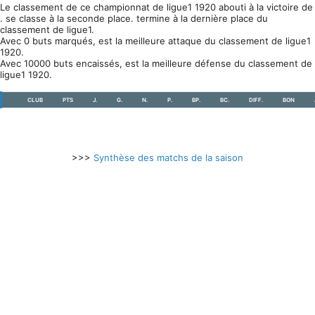
Le classement de ce championnat de ligue1 1920 abouti à la victoire de
. se classe à la seconde place. termine à la dernière place du
classement de ligue1.
Avec 0 buts marqués, est la meilleure attaque du classement de ligue1
1920.
Avec 10000 buts encaissés, est la meilleure défense du classement de
ligue1 1920.
CLUB
PTS
J.
G.
N.
P.
BP.
BC.
DIFF.
BON
>>>
Synthèse des matchs de la saison