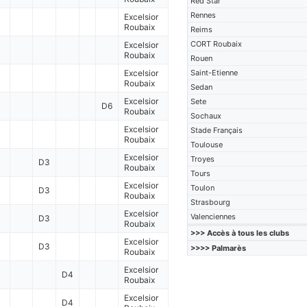
Red Star
Rennes
Excelsior
Roubaix
Reims
CORT Roubaix
Excelsior
Roubaix
Rouen
Excelsior
Saint-Etienne
Roubaix
Sedan
Excelsior
Sete
D6
Roubaix
Sochaux
Excelsior
Stade Français
Roubaix
Toulouse
Excelsior
Troyes
D3
Roubaix
Tours
Excelsior
Toulon
D3
Roubaix
Strasbourg
Excelsior
Valenciennes
D3
Roubaix
>>> Accès à tous les clubs
Excelsior
D3
>>>> Palmarès
Roubaix
Excelsior
D4
Roubaix
Excelsior
D4