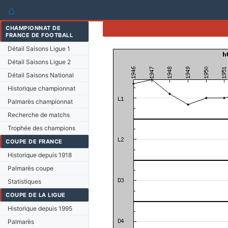
⌂
CHAMPIONNAT DE
FRANCE DE FOOTBALL
Détail Saisons Ligue 1
Détail Saisons Ligue 2
Détail Saisons National
Historique championnat
Palmarès championnat
Recherche de matchs
Trophée des champions
COUPE DE FRANCE
Historique depuis 1918
Palmarès coupe
Statistiques
COUPE DE LA LIGUE
Historique depuis 1995
Palmarès