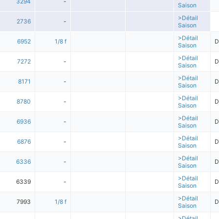
3294
-
Saison
>Détail
2736
-
Saison
>Détail
6952
1/8 f
D
Saison
>Détail
7272
-
D
Saison
>Détail
8171
-
D
Saison
>Détail
8780
-
D
Saison
>Détail
6936
-
D
Saison
>Détail
6876
-
D
Saison
>Détail
6336
-
D
Saison
>Détail
6339
-
D
Saison
>Détail
7993
1/8 f
D
Saison
>Détail