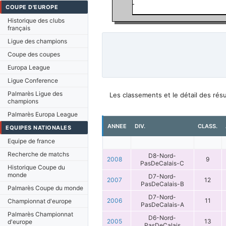
COUPE D'EUROPE
Historique des clubs
français
Ligue des champions
Coupe des coupes
Europa League
Ligue Conference
Palmarès Ligue des
Les classements et le détail des ré
champions
Palmarès Europa League
ANNEE
DIV.
CLASS.
EQUIPES NATIONALES
Equipe de france
Recherche de matchs
D8-Nord-
2008
9
PasDeCalais-C
Historique Coupe du
monde
D7-Nord-
2007
12
PasDeCalais-B
Palmarès Coupe du monde
D7-Nord-
2006
11
Championnat d'europe
PasDeCalais-A
Palmarès Championnat
D6-Nord-
2005
13
d'europe
PasDeCalais