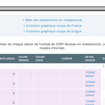
> Bilan des classements en championnat
> Evolution graphique coupe de France
> Evolution graphique coupe de la ligue
sultats de chaque saison de football de CORT Roubaix en championnat, c
coupes d'europe.
COUPE
COUPE
DÉTAIL
AFFLUENCE
EUROPE
E
FRANCE
LIGUE
SAISON
1
>Détail
0
-
Saison
>Détail
0
Saison
>Détail
0
Saison
>Détail
0
Saison