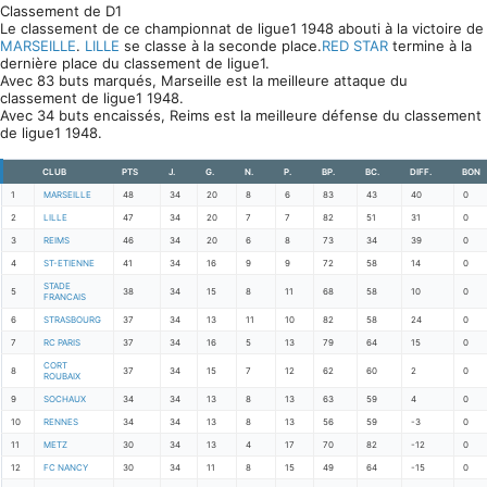
Classement de D1
Le classement de ce championnat de ligue1 1948 abouti à la victoire de
MARSEILLE
.
LILLE
se classe à la seconde place.
RED STAR
termine à la
dernière place du classement de ligue1.
Avec 83 buts marqués, Marseille est la meilleure attaque du
classement de ligue1 1948.
Avec 34 buts encaissés, Reims est la meilleure défense du classement
de ligue1 1948.
CLUB
PTS
J.
G.
N.
P.
BP.
BC.
DIFF.
BON
1
MARSEILLE
48
34
20
8
6
83
43
40
0
2
LILLE
47
34
20
7
7
82
51
31
0
3
REIMS
46
34
20
6
8
73
34
39
0
4
ST-ETIENNE
41
34
16
9
9
72
58
14
0
STADE
5
38
34
15
8
11
68
58
10
0
FRANCAIS
6
STRASBOURG
37
34
13
11
10
82
58
24
0
7
RC PARIS
37
34
16
5
13
79
64
15
0
CORT
8
37
34
15
7
12
62
60
2
0
ROUBAIX
9
SOCHAUX
34
34
13
8
13
63
59
4
0
10
RENNES
34
34
13
8
13
56
59
-3
0
11
METZ
30
34
13
4
17
70
82
-12
0
12
FC NANCY
30
34
11
8
15
49
64
-15
0