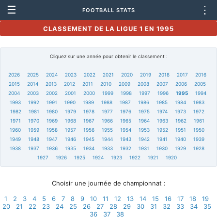
☰
⋮
FOOTBALL STATS
CLASSEMENT DE LA LIGUE 1 EN 1995
Cliquez sur une année pour obtenir le classement :
2026
2025
2024
2023
2022
2021
2020
2019
2018
2017
2016
2015
2014
2013
2012
2011
2010
2009
2008
2007
2006
2005
2004
2003
2002
2001
2000
1999
1998
1997
1996
1995
1994
1993
1992
1991
1990
1989
1988
1987
1986
1985
1984
1983
1982
1981
1980
1979
1978
1977
1976
1975
1974
1973
1972
1971
1970
1969
1968
1967
1966
1965
1964
1963
1962
1961
1960
1959
1958
1957
1956
1955
1954
1953
1952
1951
1950
1949
1948
1947
1946
1945
1944
1943
1942
1941
1940
1939
1938
1937
1936
1935
1934
1933
1932
1931
1930
1929
1928
1927
1926
1925
1924
1923
1922
1921
1920
Choisir une journée de championnat :
1
2
3
4
5
6
7
8
9
10
11
12
13
14
15
16
17
18
19
20
21
22
23
24
25
26
27
28
29
30
31
32
33
34
35
36
37
38