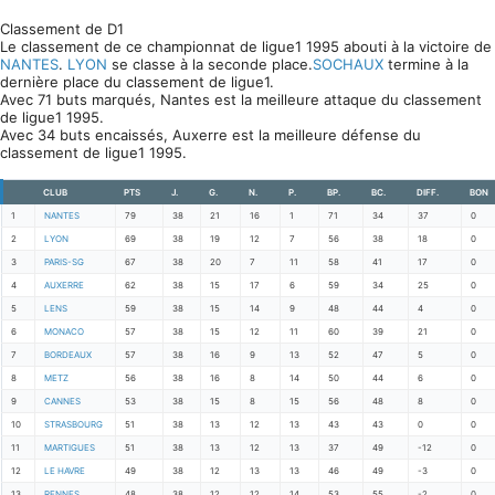
Classement de D1
Le classement de ce championnat de ligue1 1995 abouti à la victoire de
NANTES
.
LYON
se classe à la seconde place.
SOCHAUX
termine à la
dernière place du classement de ligue1.
Avec 71 buts marqués, Nantes est la meilleure attaque du classement
de ligue1 1995.
Avec 34 buts encaissés, Auxerre est la meilleure défense du
classement de ligue1 1995.
CLUB
PTS
J.
G.
N.
P.
BP.
BC.
DIFF.
BON
1
NANTES
79
38
21
16
1
71
34
37
0
2
LYON
69
38
19
12
7
56
38
18
0
3
PARIS-SG
67
38
20
7
11
58
41
17
0
4
AUXERRE
62
38
15
17
6
59
34
25
0
5
LENS
59
38
15
14
9
48
44
4
0
6
MONACO
57
38
15
12
11
60
39
21
0
7
BORDEAUX
57
38
16
9
13
52
47
5
0
8
METZ
56
38
16
8
14
50
44
6
0
9
CANNES
53
38
15
8
15
56
48
8
0
10
STRASBOURG
51
38
13
12
13
43
43
0
0
11
MARTIGUES
51
38
13
12
13
37
49
-12
0
12
LE HAVRE
49
38
12
13
13
46
49
-3
0
13
RENNES
48
38
12
12
14
53
55
-2
0