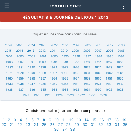
☰
⋮
FOOTBALL STATS
RÉSULTAT 8 E JOURNÉE DE LIGUE 1 2013
Cliquez sur une année pour choisir une saison :
2026
2025
2024
2023
2022
2021
2020
2019
2018
2017
2016
2015
2014
2013
2012
2011
2010
2009
2008
2007
2006
2005
2004
2003
2002
2001
2000
1999
1998
1997
1996
1995
1994
1993
1992
1991
1990
1989
1988
1987
1986
1985
1984
1983
1982
1981
1980
1979
1978
1977
1976
1975
1974
1973
1972
1971
1970
1969
1968
1967
1966
1965
1964
1963
1962
1961
1960
1959
1958
1957
1956
1955
1954
1953
1952
1951
1950
1949
1948
1947
1946
1945
1944
1943
1942
1941
1940
1939
1938
1937
1936
1935
1934
1933
1932
1931
1930
1929
1928
1927
1926
1925
1924
1923
1922
1921
1920
Choisir une autre journée de championnat :
1
2
3
4
5
6
7
8
9
10
11
12
13
14
15
16
17
18
19
20
21
22
23
24
25
26
27
28
29
30
31
32
33
34
35
36
37
38