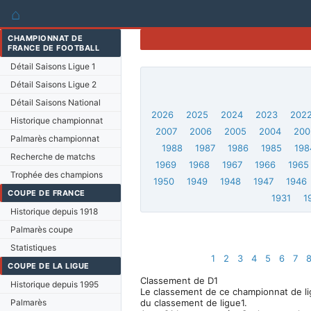
⌂
CHAMPIONNAT DE
FRANCE DE FOOTBALL
Détail Saisons Ligue 1
Détail Saisons Ligue 2
Détail Saisons National
2026
2025
2024
2023
202
Historique championnat
2007
2006
2005
2004
200
Palmarès championnat
1988
1987
1986
1985
198
Recherche de matchs
1969
1968
1967
1966
1965
Trophée des champions
1950
1949
1948
1947
1946
COUPE DE FRANCE
1931
1
Historique depuis 1918
Palmarès coupe
Statistiques
1
2
3
4
5
6
7
COUPE DE LA LIGUE
Classement de D1
Historique depuis 1995
Le classement de ce championnat de lig
Palmarès
du classement de ligue1.