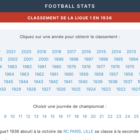
FOOTBALL STATS
CLASSEMENT DE LA LIGUE 1 EN 1936
Cliquez sur une année pour obtenir le classement :
2
2021
2020
2019
2018
2017
2016
2015
2014
2013
3
2002
2001
2000
1999
1998
1997
1996
1995
1994
4
1983
1982
1981
1980
1979
1978
1977
1976
1975
1964
1963
1962
1961
1960
1959
1958
1957
1956
1945
1944
1943
1942
1941
1940
1939
1938
1937
930
1929
1928
1927
1926
1925
1924
1923
1922
192
Choisir une journée de championnat :
8
9
10
11
12
13
14
15
16
17
18
19
20
21
22
23
24
25
ue1 1936 abouti à la victoire de
RC PARIS
.
LILLE
se classe à la seconde 