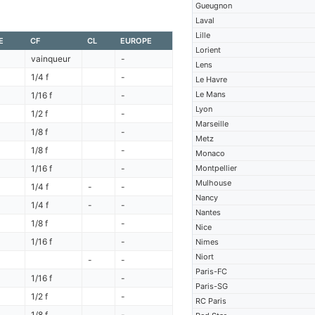
Gueugnon
Laval
Lille
E
CF
CL
EUROPE
Lorient
vainqueur
-
Lens
1/4 f
-
Le Havre
Le Mans
1/16 f
-
Lyon
1/2 f
-
Marseille
1/8 f
-
Metz
1/8 f
-
Monaco
1/16 f
-
Montpellier
Mulhouse
1/4 f
-
-
Nancy
1/4 f
-
-
Nantes
1/8 f
-
Nice
1/16 f
-
Nimes
Niort
-
-
Paris-FC
1/16 f
-
Paris-SG
1/2 f
-
RC Paris
1/8 f
-