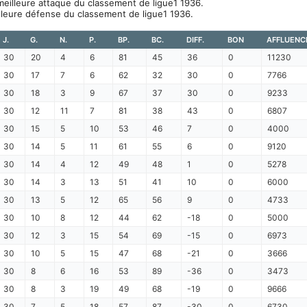
eilleure attaque du classement de ligue1 1936.
illeure défense du classement de ligue1 1936.
J.
G.
N.
P.
BP.
BC.
DIFF.
BON
AFFLUENC
30
20
4
6
81
45
36
0
11230
30
17
7
6
62
32
30
0
7766
30
18
3
9
67
37
30
0
9233
30
12
11
7
81
38
43
0
6807
30
15
5
10
53
46
7
0
4000
30
14
5
11
61
55
6
0
9120
30
14
4
12
49
48
1
0
5278
30
14
3
13
51
41
10
0
6000
30
13
5
12
65
56
9
0
4733
30
10
8
12
44
62
-18
0
5000
30
12
3
15
54
69
-15
0
6973
30
10
5
15
47
68
-21
0
3666
30
8
6
16
53
89
-36
0
3473
30
8
3
19
49
68
-19
0
9666
30
7
5
18
57
87
-30
0
6730