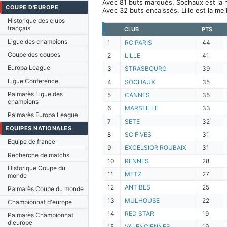
Avec 81 buts marqués, Sochaux est la m
COUPE D'EUROPE
Avec 32 buts encaissés, Lille est la me
Historique des clubs
français
CLUB
PTS
Ligue des champions
1
RC PARIS
44
Coupe des coupes
2
LILLE
41
Europa League
3
STRASBOURG
39
Ligue Conference
4
SOCHAUX
35
Palmarès Ligue des
5
CANNES
35
champions
6
MARSEILLE
33
Palmarès Europa League
7
SETE
32
EQUIPES NATIONALES
8
SC FIVES
31
Equipe de france
9
EXCELSIOR ROUBAIX
31
Recherche de matchs
10
RENNES
28
Historique Coupe du
11
METZ
27
monde
12
ANTIBES
25
Palmarès Coupe du monde
13
MULHOUSE
22
Championnat d'europe
14
RED STAR
19
Palmarès Championnat
d'europe
15
VALENCIENNES
19