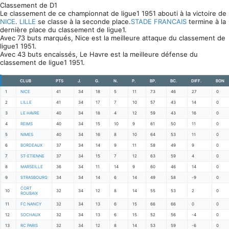
Classement de D1
Le classement de ce championnat de ligue1 1951 abouti à la victoire de
NICE
.
LILLE
se classe à la seconde place.
STADE FRANCAIS
termine à la
dernière place du classement de ligue1.
Avec 73 buts marqués, Nice est la meilleure attaque du classement de
ligue1 1951.
Avec 43 buts encaissés, Le Havre est la meilleure défense du
classement de ligue1 1951.
CLUB
PTS
J.
G.
N.
P.
BP.
BC.
DIFF.
BON
1
NICE
41
34
18
5
11
73
46
27
0
2
LILLE
41
34
17
7
10
57
43
14
0
3
LE HAVRE
40
34
18
4
12
59
43
16
0
4
REIMS
40
34
15
10
9
61
50
11
0
5
NIMES
40
34
16
8
10
64
53
11
0
6
BORDEAUX
37
34
14
9
11
58
49
9
0
7
ST-ETIENNE
37
34
15
7
12
63
59
4
0
8
MARSEILLE
36
34
11
14
9
60
46
14
0
9
STRASBOURG
34
34
14
6
14
49
58
-9
0
CORT
10
32
34
12
8
14
55
53
2
0
ROUBAIX
11
FC NANCY
32
34
13
6
15
66
66
0
0
12
SOCHAUX
32
34
13
6
15
52
56
-4
0
13
RC PARIS
32
34
12
8
14
53
59
-6
0