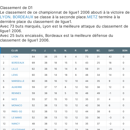
Classement de D1
Le classement de ce championnat de ligue1 2006 abouti à la victoire de
LYON
.
BORDEAUX
se classe à la seconde place.
METZ
termine à la
dernière place du classement de ligue1.
Avec 73 buts marqués, Lyon est la meilleure attaque du classement de
ligue1 2006.
Avec 25 buts encaissés, Bordeaux est la meilleure défense du
classement de ligue1 2006.
CLUB
PTS
J.
G.
N.
P.
BP.
BC.
DIFF.
BON
1
LYON
84
38
25
9
4
73
31
42
0
2
BORDEAUX
69
38
18
15
5
43
25
18
0
3
LILLE
62
38
16
14
8
56
31
25
0
4
LENS
60
38
14
18
6
48
34
14
0
5
MARSEILLE
60
38
16
12
10
44
35
9
0
6
AUXERRE
59
37
17
8
12
50
38
12
0
7
RENNES
59
38
18
5
15
48
49
-1
0
8
NICE
55
37
15
10
12
35
31
4
0
9
MONACO
52
38
13
13
12
42
36
6
0
10
PARIS-SG
52
38
13
13
12
44
38
6
0
11
LE MANS
52
38
13
13
12
33
36
-3
0
12
NANCY
48
38
12
12
14
35
37
-2
0
13
ST-ETIENNE
47
38
11
14
13
29
39
-10
0