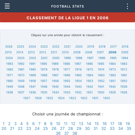
☰
⋮
FOOTBALL STATS
CLASSEMENT DE LA LIGUE 1 EN 2006
Cliquez sur une année pour obtenir le classement :
2026
2025
2024
2023
2022
2021
2020
2019
2018
2017
2016
2015
2014
2013
2012
2011
2010
2009
2008
2007
2006
2005
2004
2003
2002
2001
2000
1999
1998
1997
1996
1995
1994
1993
1992
1991
1990
1989
1988
1987
1986
1985
1984
1983
1982
1981
1980
1979
1978
1977
1976
1975
1974
1973
1972
1971
1970
1969
1968
1967
1966
1965
1964
1963
1962
1961
1960
1959
1958
1957
1956
1955
1954
1953
1952
1951
1950
1949
1948
1947
1946
1945
1944
1943
1942
1941
1940
1939
1938
1937
1936
1935
1934
1933
1932
1931
1930
1929
1928
1927
1926
1925
1924
1923
1922
1921
1920
Choisir une journée de championnat :
1
2
3
4
5
6
7
8
9
10
11
12
13
14
15
16
17
18
19
20
21
22
23
24
25
26
27
28
29
30
31
32
33
34
35
36
37
38