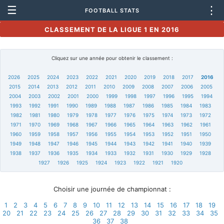
☰
⋮
FOOTBALL STATS
CLASSEMENT DE LA LIGUE 1 EN 2016
Cliquez sur une année pour obtenir le classement :
2026
2025
2024
2023
2022
2021
2020
2019
2018
2017
2016
2015
2014
2013
2012
2011
2010
2009
2008
2007
2006
2005
2004
2003
2002
2001
2000
1999
1998
1997
1996
1995
1994
1993
1992
1991
1990
1989
1988
1987
1986
1985
1984
1983
1982
1981
1980
1979
1978
1977
1976
1975
1974
1973
1972
1971
1970
1969
1968
1967
1966
1965
1964
1963
1962
1961
1960
1959
1958
1957
1956
1955
1954
1953
1952
1951
1950
1949
1948
1947
1946
1945
1944
1943
1942
1941
1940
1939
1938
1937
1936
1935
1934
1933
1932
1931
1930
1929
1928
1927
1926
1925
1924
1923
1922
1921
1920
Choisir une journée de championnat :
1
2
3
4
5
6
7
8
9
10
11
12
13
14
15
16
17
18
19
20
21
22
23
24
25
26
27
28
29
30
31
32
33
34
35
36
37
38