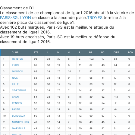
Classement de D1
Le classement de ce championnat de ligue1 2016 abouti à la victoire de
PARIS-SG
.
LYON
se classe à la seconde place.
TROYES
termine à la
dernière place du classement de ligue1.
Avec 102 buts marqués, Paris-SG est la meilleure attaque du
classement de ligue1 2016.
Avec 19 buts encaissés, Paris-SG est la meilleure défense du
classement de ligue1 2016.
CLUB
PTS
J.
G.
N.
P.
BP.
BC.
DIFF.
BON
1
PARIS-SG
96
38
30
6
2
102
19
83
0
2
LYON
65
38
19
8
11
67
43
24
0
3
MONACO
65
38
17
14
7
57
50
7
0
4
NICE
63
38
18
9
11
58
41
17
0
5
LILLE
60
38
15
15
8
39
27
12
0
6
ST-ETIENNE
58
38
17
7
14
42
37
5
0
7
CAEN
54
38
16
6
16
39
52
-13
0
8
RENNES
52
38
13
13
12
52
54
-2
0
9
BASTIA
50
38
14
8
16
36
42
-6
0
10
BORDEAUX
50
38
12
14
12
50
57
-7
0
11
MONTPELLIER
49
37
14
7
16
49
45
4
0
12
MARSEILLE
48
38
10
18
10
48
42
6
0
13
NANTES
48
38
12
12
14
33
44
-11
0