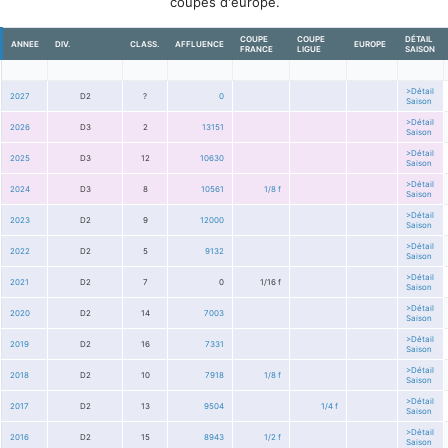
coupes d'europe.
COUPE
COUPE
DÉTAIL
ANNEE
DIV.
CLASS.
AFFLUENCE
EUROPE
FRANCE
LIGUE
SAISON
>Détail
2027
D2
?
0
Saison
>Détail
2026
D3
2
13151
Saison
>Détail
2025
D3
12
10630
Saison
>Détail
2024
D3
8
10561
1/8 f
Saison
>Détail
2023
D2
9
12000
Saison
>Détail
2022
D2
5
9132
Saison
>Détail
2021
D2
7
0
1/16 f
Saison
>Détail
2020
D2
14
7003
Saison
>Détail
2019
D2
16
7331
Saison
>Détail
2018
D2
10
7918
1/8 f
Saison
>Détail
2017
D2
13
9504
1/4 f
Saison
>Détail
2016
D2
15
8943
1/2 f
Saison