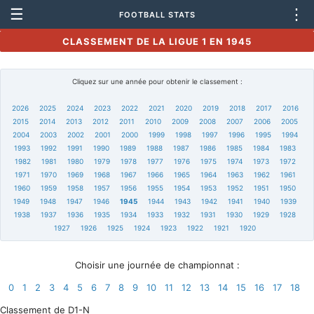
☰
⋮
FOOTBALL STATS
CLASSEMENT DE LA LIGUE 1 EN 1945
Cliquez sur une année pour obtenir le classement :
2026
2025
2024
2023
2022
2021
2020
2019
2018
2017
2016
2015
2014
2013
2012
2011
2010
2009
2008
2007
2006
2005
2004
2003
2002
2001
2000
1999
1998
1997
1996
1995
1994
1993
1992
1991
1990
1989
1988
1987
1986
1985
1984
1983
1982
1981
1980
1979
1978
1977
1976
1975
1974
1973
1972
1971
1970
1969
1968
1967
1966
1965
1964
1963
1962
1961
1960
1959
1958
1957
1956
1955
1954
1953
1952
1951
1950
1949
1948
1947
1946
1945
1944
1943
1942
1941
1940
1939
1938
1937
1936
1935
1934
1933
1932
1931
1930
1929
1928
1927
1926
1925
1924
1923
1922
1921
1920
Choisir une journée de championnat :
0
1
2
3
4
5
6
7
8
9
10
11
12
13
14
15
16
17
18
Classement de D1-N