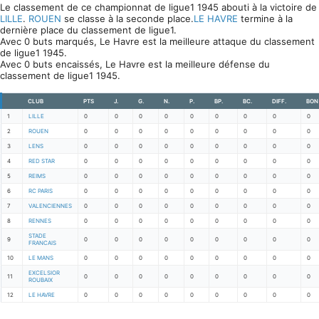
Le classement de ce championnat de ligue1 1945 abouti à la victoire de
LILLE
.
ROUEN
se classe à la seconde place.
LE HAVRE
termine à la
dernière place du classement de ligue1.
Avec 0 buts marqués, Le Havre est la meilleure attaque du classement
de ligue1 1945.
Avec 0 buts encaissés, Le Havre est la meilleure défense du
classement de ligue1 1945.
CLUB
PTS
J.
G.
N.
P.
BP.
BC.
DIFF.
BON
1
LILLE
0
0
0
0
0
0
0
0
0
2
ROUEN
0
0
0
0
0
0
0
0
0
3
LENS
0
0
0
0
0
0
0
0
0
4
RED STAR
0
0
0
0
0
0
0
0
0
5
REIMS
0
0
0
0
0
0
0
0
0
6
RC PARIS
0
0
0
0
0
0
0
0
0
7
VALENCIENNES
0
0
0
0
0
0
0
0
0
8
RENNES
0
0
0
0
0
0
0
0
0
STADE
9
0
0
0
0
0
0
0
0
0
FRANCAIS
10
LE MANS
0
0
0
0
0
0
0
0
0
EXCELSIOR
11
0
0
0
0
0
0
0
0
0
ROUBAIX
12
LE HAVRE
0
0
0
0
0
0
0
0
0