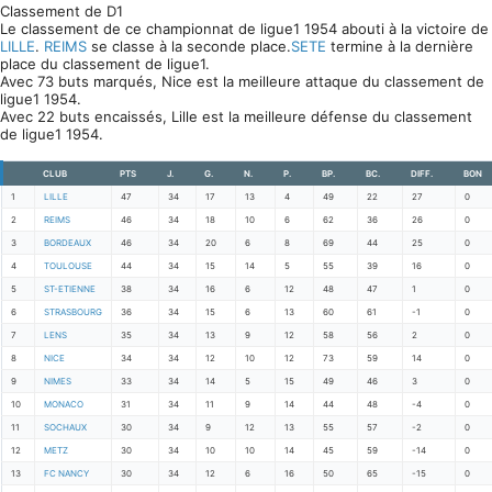
Classement de D1
Le classement de ce championnat de ligue1 1954 abouti à la victoire de
LILLE
.
REIMS
se classe à la seconde place.
SETE
termine à la dernière
place du classement de ligue1.
Avec 73 buts marqués, Nice est la meilleure attaque du classement de
ligue1 1954.
Avec 22 buts encaissés, Lille est la meilleure défense du classement
de ligue1 1954.
CLUB
PTS
J.
G.
N.
P.
BP.
BC.
DIFF.
BON
1
LILLE
47
34
17
13
4
49
22
27
0
2
REIMS
46
34
18
10
6
62
36
26
0
3
BORDEAUX
46
34
20
6
8
69
44
25
0
4
TOULOUSE
44
34
15
14
5
55
39
16
0
5
ST-ETIENNE
38
34
16
6
12
48
47
1
0
6
STRASBOURG
36
34
15
6
13
60
61
-1
0
7
LENS
35
34
13
9
12
58
56
2
0
8
NICE
34
34
12
10
12
73
59
14
0
9
NIMES
33
34
14
5
15
49
46
3
0
10
MONACO
31
34
11
9
14
44
48
-4
0
11
SOCHAUX
30
34
9
12
13
55
57
-2
0
12
METZ
30
34
10
10
14
45
59
-14
0
13
FC NANCY
30
34
12
6
16
50
65
-15
0