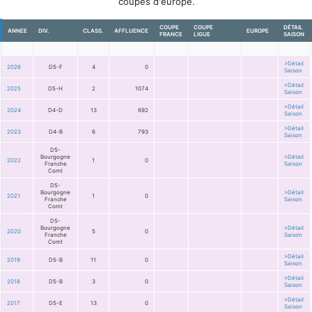
coupes d'europe.
COUPE
COUPE
DÉTAIL
ANNEE
DIV.
CLASS.
AFFLUENCE
EUROPE
FRANCE
LIGUE
SAISON
>Détail
2026
D5-F
4
0
Saison
>Détail
2025
D5-H
2
1074
Saison
>Détail
2024
D4-D
13
692
Saison
>Détail
2023
D4-B
6
793
Saison
D5-
Bourgogne
>Détail
2022
1
0
Franche
Saison
Comt
D5-
Bourgogne
>Détail
2021
1
0
Franche
Saison
Comt
D5-
Bourgogne
>Détail
2020
5
0
Franche
Saison
Comt
>Détail
2019
D5-B
11
0
Saison
>Détail
2018
D5-B
3
0
Saison
>Détail
2017
D5-E
13
0
Saison