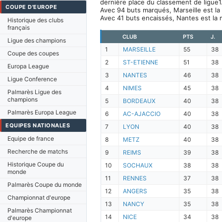
dernière place du classement de ligue1
COUPE D'EUROPE
Avec 94 buts marqués, Marseille est la
Avec 41 buts encaissés, Nantes est la 
Historique des clubs
français
CLUB
PTS
J.
Ligue des champions
1
MARSEILLE
55
38
Coupe des coupes
2
ST-ETIENNE
51
38
Europa League
3
NANTES
46
38
Ligue Conference
4
NIMES
45
38
Palmarès Ligue des
champions
5
BORDEAUX
40
38
Palmarès Europa League
6
AC-AJACCIO
40
38
EQUIPES NATIONALES
7
LYON
40
38
Equipe de france
8
METZ
40
38
Recherche de matchs
9
REIMS
39
38
Historique Coupe du
10
SOCHAUX
38
38
monde
11
RENNES
37
38
Palmarès Coupe du monde
12
ANGERS
35
38
Championnat d'europe
13
NANCY
35
38
Palmarès Championnat
14
NICE
34
38
d'europe