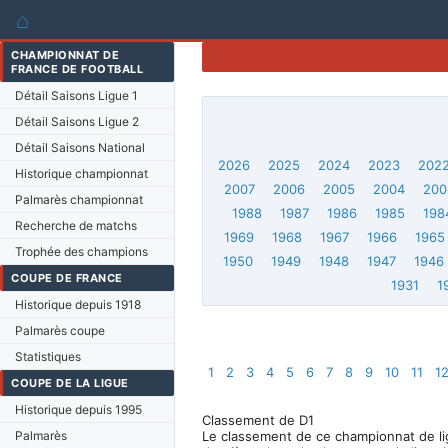
⌂
CHAMPIONNAT DE
FRANCE DE FOOTBALL
Détail Saisons Ligue 1
Détail Saisons Ligue 2
Détail Saisons National
2026
2025
2024
2023
202
Historique championnat
2007
2006
2005
2004
200
Palmarès championnat
1988
1987
1986
1985
198
Recherche de matchs
1969
1968
1967
1966
1965
Trophée des champions
1950
1949
1948
1947
1946
COUPE DE FRANCE
1931
1
Historique depuis 1918
Palmarès coupe
Statistiques
1
2
3
4
5
6
7
8
9
10
11
1
COUPE DE LA LIGUE
Historique depuis 1995
Classement de D1
Palmarès
Le classement de ce championnat de lig