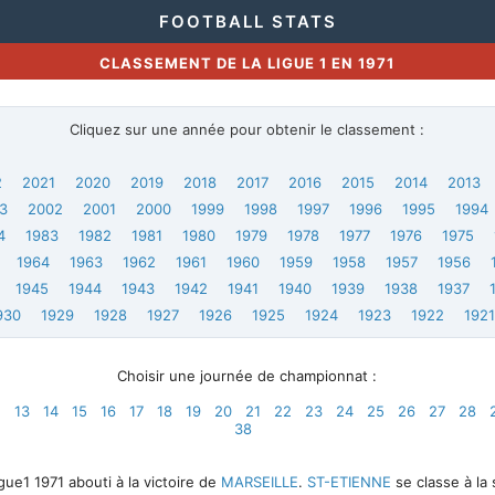
FOOTBALL STATS
CLASSEMENT DE LA LIGUE 1 EN 1971
Cliquez sur une année pour obtenir le classement :
2
2021
2020
2019
2018
2017
2016
2015
2014
2013
3
2002
2001
2000
1999
1998
1997
1996
1995
1994
4
1983
1982
1981
1980
1979
1978
1977
1976
1975
1964
1963
1962
1961
1960
1959
1958
1957
1956
1945
1944
1943
1942
1941
1940
1939
1938
1937
930
1929
1928
1927
1926
1925
1924
1923
1922
192
Choisir une journée de championnat :
2
13
14
15
16
17
18
19
20
21
22
23
24
25
26
27
28
38
ue1 1971 abouti à la victoire de
MARSEILLE
.
ST-ETIENNE
se classe à la