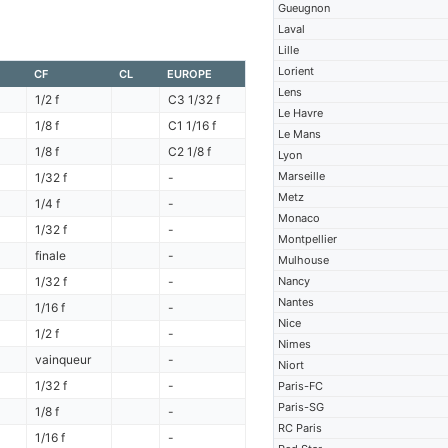
Gueugnon
Laval
Lille
Lorient
CF
CL
EUROPE
Lens
1/2 f
C3 1/32 f
Le Havre
1/8 f
C1 1/16 f
Le Mans
1/8 f
C2 1/8 f
Lyon
Marseille
1/32 f
-
Metz
1/4 f
-
Monaco
1/32 f
-
Montpellier
finale
-
Mulhouse
1/32 f
-
Nancy
Nantes
1/16 f
-
Nice
1/2 f
-
Nimes
vainqueur
-
Niort
1/32 f
-
Paris-FC
Paris-SG
1/8 f
-
RC Paris
1/16 f
-