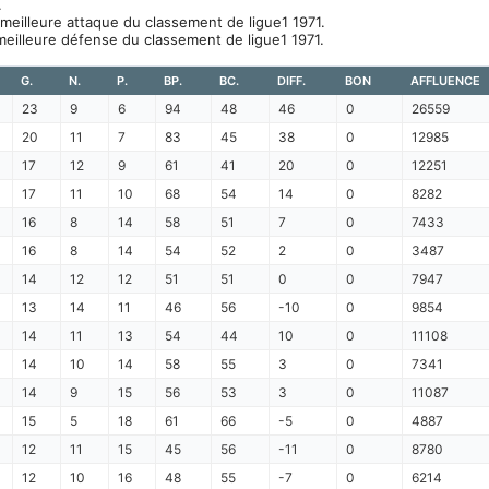
.
 meilleure attaque du classement de ligue1 1971.
meilleure défense du classement de ligue1 1971.
G.
N.
P.
BP.
BC.
DIFF.
BON
AFFLUENCE
23
9
6
94
48
46
0
26559
20
11
7
83
45
38
0
12985
17
12
9
61
41
20
0
12251
17
11
10
68
54
14
0
8282
16
8
14
58
51
7
0
7433
16
8
14
54
52
2
0
3487
14
12
12
51
51
0
0
7947
13
14
11
46
56
-10
0
9854
14
11
13
54
44
10
0
11108
14
10
14
58
55
3
0
7341
14
9
15
56
53
3
0
11087
15
5
18
61
66
-5
0
4887
12
11
15
45
56
-11
0
8780
12
10
16
48
55
-7
0
6214