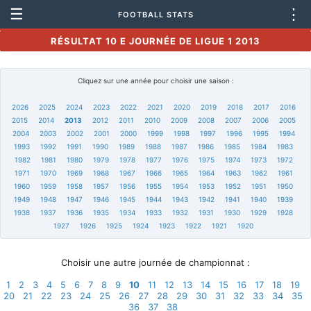
☰
⋮
FOOTBALL STATS
RÉSULTAT 10 E JOURNÉE DE LIGUE 1 2013
Cliquez sur une année pour choisir une saison :
2026
2025
2024
2023
2022
2021
2020
2019
2018
2017
2016
2015
2014
2013
2012
2011
2010
2009
2008
2007
2006
2005
2004
2003
2002
2001
2000
1999
1998
1997
1996
1995
1994
1993
1992
1991
1990
1989
1988
1987
1986
1985
1984
1983
1982
1981
1980
1979
1978
1977
1976
1975
1974
1973
1972
1971
1970
1969
1968
1967
1966
1965
1964
1963
1962
1961
1960
1959
1958
1957
1956
1955
1954
1953
1952
1951
1950
1949
1948
1947
1946
1945
1944
1943
1942
1941
1940
1939
1938
1937
1936
1935
1934
1933
1932
1931
1930
1929
1928
1927
1926
1925
1924
1923
1922
1921
1920
Choisir une autre journée de championnat :
1
2
3
4
5
6
7
8
9
10
11
12
13
14
15
16
17
18
19
20
21
22
23
24
25
26
27
28
29
30
31
32
33
34
35
36
37
38