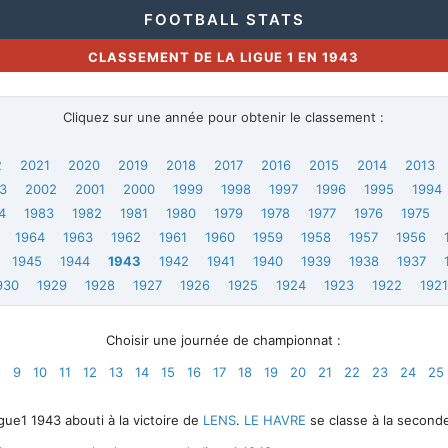
FOOTBALL STATS
CLASSEMENT DE LA LIGUE 1 EN 1943
Cliquez sur une année pour obtenir le classement :
2
2021
2020
2019
2018
2017
2016
2015
2014
2013
3
2002
2001
2000
1999
1998
1997
1996
1995
1994
4
1983
1982
1981
1980
1979
1978
1977
1976
1975
1964
1963
1962
1961
1960
1959
1958
1957
1956
1945
1944
1943
1942
1941
1940
1939
1938
1937
930
1929
1928
1927
1926
1925
1924
1923
1922
192
Choisir une journée de championnat :
8
9
10
11
12
13
14
15
16
17
18
19
20
21
22
23
24
25
ue1 1943 abouti à la victoire de
LENS
.
LE HAVRE
se classe à la seconde