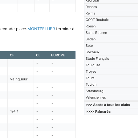
Red Star
Rennes
-
-
Reims
CORT Roubaix
Rouen
seconde place.
MONTPELLIER
termine à
Saint-Etienne
Sedan
Sete
Sochaux
CF
CL
EUROPE
Stade Français
-
-
Toulouse
-
-
Troyes
Tours
vainqueur
Toulon
-
-
Strasbourg
-
-
Valenciennes
-
-
>>> Accès à tous les clubs
1/4 f
-
-
>>>> Palmarès
-
-
-
-
-
-