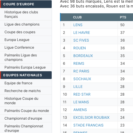
Avec 98 buts marqués, Lens est la meil
COUPE D'EUROPE
Avec 36 buts encaissés, Rouen est la m
Historique des clubs
français
CLUB
PTS
Ligue des champions
1
LENS
50
Coupe des coupes
2
LE HAVRE
37
Europa League
3
SC FIVES
36
Ligue Conference
4
ROUEN
36
Palmarès Ligue des
5
BORDEAUX
35
champions
6
REIMS
34
Palmarès Europa League
7
RC PARIS
34
EQUIPES NATIONALES
8
SOCHAUX
29
Equipe de france
9
LILLE
28
Recherche de matchs
10
RED STAR
28
Historique Coupe du
11
LE MANS
28
monde
12
AMIENS
25
Palmarès Coupe du monde
13
EXCELSIOR ROUBAIX
24
Championnat d'europe
14
STADE FRANCAIS
23
Palmarès Championnat
d'europe
15
RENNES
18