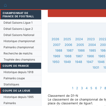
⌂
CHAMPIONNAT DE
FRANCE DE FOOTBALL
Détail Saisons Ligue 1
Détail Saisons Ligue 2
Détail Saisons National
2026
2025
2024
2023
202
Historique championnat
2007
2006
2005
2004
200
Palmarès championnat
1988
1987
1986
1985
198
Recherche de matchs
1969
1968
1967
1966
1965
Trophée des champions
1950
1949
1948
1947
1946
COUPE DE FRANCE
1931
1
Historique depuis 1918
Palmarès coupe
Statistiques
1
2
3
4
5
6
7
COUPE DE LA LIGUE
Classement de D1-N
Historique depuis 1995
Le classement de ce championnat de lig
Palmarès
place du classement de ligue1.