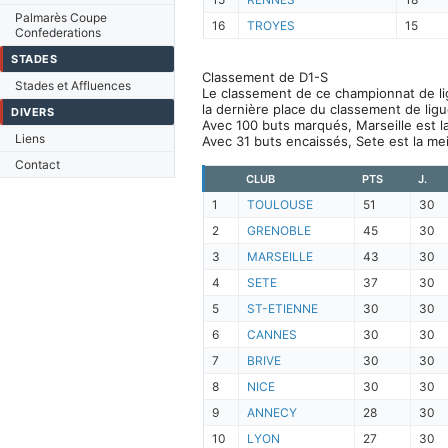
Palmarès Coupe
16
TROYES
15
Confederations
STADES
Classement de D1-S
Stades et Affluences
Le classement de ce championnat de lig
la dernière place du classement de ligu
DIVERS
Avec 100 buts marqués, Marseille est l
Liens
Avec 31 buts encaissés, Sete est la me
Contact
CLUB
PTS
J.
1
TOULOUSE
51
30
2
GRENOBLE
45
30
3
MARSEILLE
43
30
4
SETE
37
30
5
ST-ETIENNE
30
30
6
CANNES
30
30
7
BRIVE
30
30
8
NICE
30
30
9
ANNECY
28
30
10
LYON
27
30