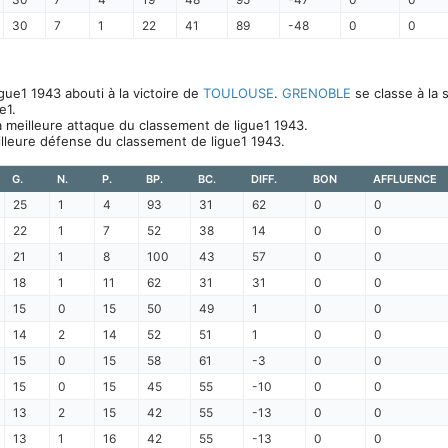
30
7
1
22
41
89
-48
0
0
ue1 1943 abouti à la victoire de
TOULOUSE
.
GRENOBLE
se classe à la 
e1.
a meilleure attaque du classement de ligue1 1943.
illeure défense du classement de ligue1 1943.
G.
N.
P.
BP.
BC.
DIFF.
BON
AFFLUENCE
25
1
4
93
31
62
0
0
22
1
7
52
38
14
0
0
21
1
8
100
43
57
0
0
18
1
11
62
31
31
0
0
15
0
15
50
49
1
0
0
14
2
14
52
51
1
0
0
15
0
15
58
61
-3
0
0
15
0
15
45
55
-10
0
0
13
2
15
42
55
-13
0
0
13
1
16
42
55
-13
0
0