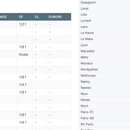
Gueugnon
Laval
Lille
ENCE
CF
CL
EUROPE
Lorient
1/2 f
-
-
Lens
-
-
Le Havre
Le Mans
-
-
Lyon
1/8 f
-
-
Marseille
finale
-
-
Metz
-
-
Monaco
-
-
Montpellier
Mulhouse
1/8 f
-
-
Nancy
1/4 f
Nantes
1/8 f
-
-
Nice
-
-
Nimes
Niort
-
-
Paris-FC
1/8 f
-
-
Paris-SG
1/4 f
-
-
RC Paris
-
-