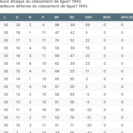
leure attaque du classement de ligue1 1943.
eilleure défense du classement de ligue1 1943.
J.
G.
N.
P.
BP.
BC.
DIFF.
BON
AFFLU
30
24
2
4
98
39
59
0
0
30
18
1
11
47
42
5
0
0
30
17
2
11
74
52
22
0
0
30
16
4
10
55
36
19
0
0
30
16
3
11
69
47
22
0
0
30
14
6
10
62
39
23
0
0
30
15
4
11
64
53
11
0
0
30
14
1
15
65
62
3
0
0
30
12
4
14
57
55
2
0
0
30
13
2
15
58
63
-5
0
0
30
13
2
15
51
56
-5
0
0
30
11
3
16
30
50
-20
0
0
30
11
2
17
53
74
-21
0
0
30
10
3
17
51
71
-20
0
0
30
7
4
19
48
95
-47
0
0