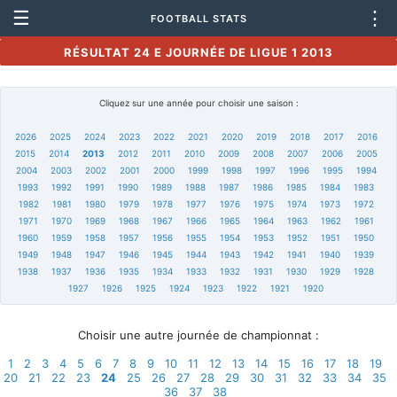
☰
⋮
FOOTBALL STATS
RÉSULTAT 24 E JOURNÉE DE LIGUE 1 2013
Cliquez sur une année pour choisir une saison :
2026
2025
2024
2023
2022
2021
2020
2019
2018
2017
2016
2015
2014
2013
2012
2011
2010
2009
2008
2007
2006
2005
2004
2003
2002
2001
2000
1999
1998
1997
1996
1995
1994
1993
1992
1991
1990
1989
1988
1987
1986
1985
1984
1983
1982
1981
1980
1979
1978
1977
1976
1975
1974
1973
1972
1971
1970
1969
1968
1967
1966
1965
1964
1963
1962
1961
1960
1959
1958
1957
1956
1955
1954
1953
1952
1951
1950
1949
1948
1947
1946
1945
1944
1943
1942
1941
1940
1939
1938
1937
1936
1935
1934
1933
1932
1931
1930
1929
1928
1927
1926
1925
1924
1923
1922
1921
1920
Choisir une autre journée de championnat :
1
2
3
4
5
6
7
8
9
10
11
12
13
14
15
16
17
18
19
20
21
22
23
24
25
26
27
28
29
30
31
32
33
34
35
36
37
38