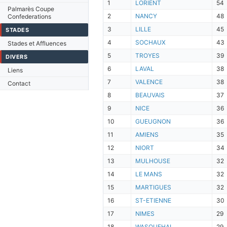
1
LORIENT
54
Palmarès Coupe
2
NANCY
48
Confederations
3
LILLE
45
STADES
4
SOCHAUX
43
Stades et Affluences
5
TROYES
39
DIVERS
6
LAVAL
38
Liens
7
VALENCE
38
Contact
8
BEAUVAIS
37
9
NICE
36
10
GUEUGNON
36
11
AMIENS
35
12
NIORT
34
13
MULHOUSE
32
14
LE MANS
32
15
MARTIGUES
32
16
ST-ETIENNE
30
17
NIMES
29
18
WASQUEHAL
29