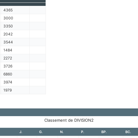
4365
3000
3350
2042
3544
1484
2272
3726
6860
3974
1979
Classement de DIVISION2
J.
G.
N.
P.
BP.
BC.