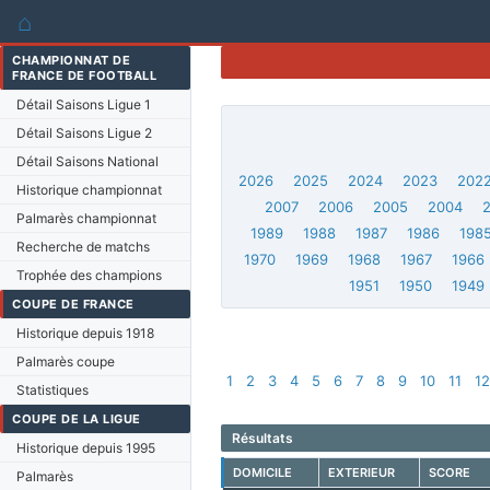
⌂
CHAMPIONNAT DE
FRANCE DE FOOTBALL
Détail Saisons Ligue 1
Détail Saisons Ligue 2
Détail Saisons National
2026
2025
2024
2023
202
Historique championnat
2007
2006
2005
2004
Palmarès championnat
1989
1988
1987
1986
198
Recherche de matchs
1970
1969
1968
1967
1966
Trophée des champions
1951
1950
1949
COUPE DE FRANCE
Historique depuis 1918
Palmarès coupe
1
2
3
4
5
6
7
8
9
10
11
1
Statistiques
COUPE DE LA LIGUE
Résultats
Historique depuis 1995
DOMICILE
EXTERIEUR
SCORE
Palmarès