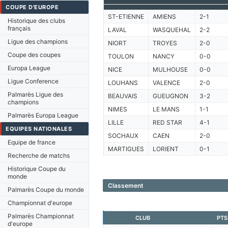
COUPE D'EUROPE
ST-ETIENNE
AMIENS
2-1
Historique des clubs
français
LAVAL
WASQUEHAL
2-2
Ligue des champions
NIORT
TROYES
2-0
Coupe des coupes
TOULON
NANCY
0-0
Europa League
NICE
MULHOUSE
0-0
Ligue Conference
LOUHANS
VALENCE
2-0
Palmarès Ligue des
BEAUVAIS
GUEUGNON
3-2
champions
NIMES
LE MANS
1-1
Palmarès Europa League
LILLE
RED STAR
4-1
EQUIPES NATIONALES
SOCHAUX
CAEN
2-0
Equipe de france
MARTIGUES
LORIENT
0-1
Recherche de matchs
Historique Coupe du
monde
Classement
Palmarès Coupe du monde
Championnat d'europe
Palmarès Championnat
CLUB
PTS
d'europe