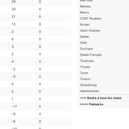
Red Star
26
0
Rennes
20
0
Reims
21
0
CORT Roubaix
13
0
Rouen
Saint-Etienne
3
0
Sedan
6
0
Sete
3
0
Sochaux
2
0
Stade Français
Toulouse
4
0
Troyes
-2
0
Tours
-3
0
Toulon
0
0
Strasbourg
Valenciennes
5
0
>>> Accès à tous les clubs
1
0
>>>> Palmarès
-17
0
-9
0
-8
0
-10
0