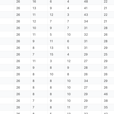
26
16
6
4
48
22
26
13
9
4
41
21
26
11
12
3
43
22
26
12
7
7
34
21
26
10
9
7
31
28
26
11
5
10
32
26
26
9
11
6
31
28
26
8
13
5
31
29
26
7
15
4
29
25
26
11
3
12
27
29
26
9
8
9
28
31
26
8
10
8
26
26
26
8
8
10
34
29
26
8
8
10
27
26
26
8
8
10
29
46
26
7
9
10
29
38
26
7
8
11
27
35
26
8
5
13
32
42