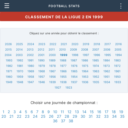
☰
⋮
FOOTBALL STATS
CLASSEMENT DE LA LIGUE 2 EN 1999
Cliquez sur une année pour obtenir le classement :
2026
2025
2024
2023
2022
2021
2020
2019
2018
2017
2016
2015
2014
2013
2012
2011
2010
2009
2008
2007
2006
2005
2004
2003
2002
2001
2000
1999
1998
1997
1996
1995
1994
1993
1992
1991
1990
1989
1988
1987
1986
1985
1984
1983
1982
1981
1980
1979
1978
1977
1976
1975
1974
1973
1972
1971
1970
1969
1968
1967
1966
1965
1964
1963
1962
1961
1960
1959
1958
1957
1956
1955
1954
1953
1952
1951
1950
1949
1948
1947
1946
1939
1938
1937
1936
1935
1934
1933
1927
1923
Choisir une journée de championnat :
1
2
3
4
5
6
7
8
9
10
11
12
13
14
15
16
17
18
19
20
21
22
23
24
25
26
27
28
29
30
31
32
33
34
35
36
37
38