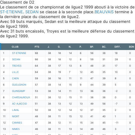
Classement de D2
Le classement de ce championnat de ligue2 1999 abouti à la victoire de
ST-ETIENNE
.
SEDAN
se classe à la seconde place.
BEAUVAIS
termine à
la dernière place du classement de ligue2.
Avec 59 buts marqués, Sedan est la meilleure attaque du classement
de ligue2 1999.
Avec 31 buts encaissés, Troyes est la meilleure défense du classement
de ligue2 1999.
CLUB
PTS
J.
G.
N.
P.
BP.
BC.
DIFF.
BON
1
ST-ETIENNE
68
38
18
14
6
56
38
18
0
2
SEDAN
66
38
18
12
8
59
31
28
0
3
TROYES
64
38
17
13
8
48
31
17
0
4
LILLE
64
38
19
7
12
45
35
10
0
5
CAEN
59
38
16
11
11
47
39
8
0
6
GUEUGNON
57
38
14
15
9
44
39
5
0
7
GUINGAMP
53
38
14
11
13
36
38
-2
0
8
CHATEAUROUX
51
38
12
15
11
38
38
0
0
9
AC-AJACCIO
51
38
13
12
13
49
56
-7
0
10
LAVAL
50
38
12
14
12
37
35
2
0
11
NIORT
48
38
11
15
12
41
40
1
0
12
CANNES
47
38
12
11
15
34
45
-11
0
13
NIMES
46
38
11
13
14
49
46
3
0