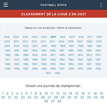
☰
⋮
FOOTBALL STATS
CLASSEMENT DE LA LIGUE 2 EN 2021
Cliquez sur une année pour obtenir le classement :
2026
2025
2024
2023
2022
2021
2020
2019
2018
2017
2016
2015
2014
2013
2012
2011
2010
2009
2008
2007
2006
2005
2004
2003
2002
2001
2000
1999
1998
1997
1996
1995
1994
1993
1992
1991
1990
1989
1988
1987
1986
1985
1984
1983
1982
1981
1980
1979
1978
1977
1976
1975
1974
1973
1972
1971
1970
1969
1968
1967
1966
1965
1964
1963
1962
1961
1960
1959
1958
1957
1956
1955
1954
1953
1952
1951
1950
1949
1948
1947
1946
1939
1938
1937
1936
1935
1934
1933
1927
1923
Choisir une journée de championnat :
1
2
3
4
5
6
7
8
9
10
11
12
13
14
15
16
17
18
19
20
21
22
23
24
25
26
27
28
29
30
31
32
33
34
35
36
37
38