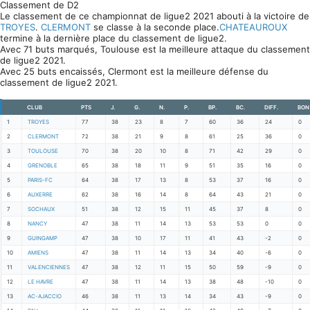
Classement de D2
Le classement de ce championnat de ligue2 2021 abouti à la victoire de
TROYES
.
CLERMONT
se classe à la seconde place.
CHATEAUROUX
termine à la dernière place du classement de ligue2.
Avec 71 buts marqués, Toulouse est la meilleure attaque du classement
de ligue2 2021.
Avec 25 buts encaissés, Clermont est la meilleure défense du
classement de ligue2 2021.
CLUB
PTS
J.
G.
N.
P.
BP.
BC.
DIFF.
BON
1
TROYES
77
38
23
8
7
60
36
24
0
2
CLERMONT
72
38
21
9
8
61
25
36
0
3
TOULOUSE
70
38
20
10
8
71
42
29
0
4
GRENOBLE
65
38
18
11
9
51
35
16
0
5
PARIS-FC
64
38
17
13
8
53
37
16
0
6
AUXERRE
62
38
16
14
8
64
43
21
0
7
SOCHAUX
51
38
12
15
11
45
37
8
0
8
NANCY
47
38
11
14
13
53
53
0
0
9
GUINGAMP
47
38
10
17
11
41
43
-2
0
10
AMIENS
47
38
11
14
13
34
40
-6
0
11
VALENCIENNES
47
38
12
11
15
50
59
-9
0
12
LE HAVRE
47
38
11
14
13
38
48
-10
0
13
AC-AJACCIO
46
38
11
13
14
34
43
-9
0