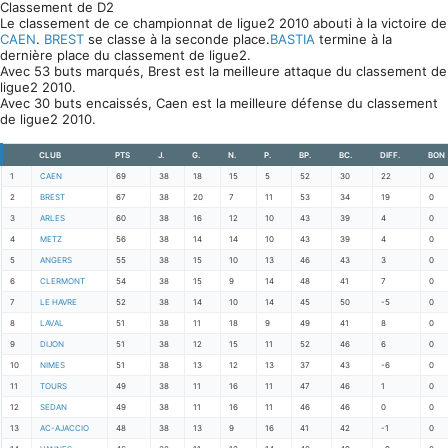
Classement de D2
Le classement de ce championnat de ligue2 2010 abouti à la victoire de
CAEN
.
BREST
se classe à la seconde place.
BASTIA
termine à la
dernière place du classement de ligue2.
Avec 53 buts marqués, Brest est la meilleure attaque du classement de
ligue2 2010.
Avec 30 buts encaissés, Caen est la meilleure défense du classement
de ligue2 2010.
CLUB
PTS
J.
G.
N.
P.
BP.
BC.
DIFF.
BON
1
CAEN
69
38
18
15
5
52
30
22
0
2
BREST
67
38
20
7
11
53
34
19
0
3
ARLES
60
38
16
12
10
43
39
4
0
4
METZ
56
38
14
14
10
43
39
4
0
5
ANGERS
55
38
15
10
13
46
43
3
0
6
CLERMONT
54
38
15
9
14
48
41
7
0
7
LE HAVRE
52
38
14
10
14
45
50
-5
0
8
LAVAL
51
38
11
18
9
49
41
8
0
9
DIJON
51
38
12
15
11
52
46
6
0
10
NIMES
51
38
13
12
13
37
43
-6
0
11
TOURS
49
38
11
16
11
47
46
1
0
12
SEDAN
49
38
11
16
11
46
46
0
0
13
AC-AJACCIO
48
38
13
9
16
41
42
-1
0