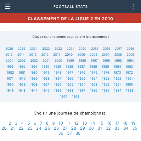
☰
⋮
FOOTBALL STATS
CLASSEMENT DE LA LIGUE 2 EN 2010
Cliquez sur une année pour obtenir le classement :
2026
2025
2024
2023
2022
2021
2020
2019
2018
2017
2016
2015
2014
2013
2012
2011
2010
2009
2008
2007
2006
2005
2004
2003
2002
2001
2000
1999
1998
1997
1996
1995
1994
1993
1992
1991
1990
1989
1988
1987
1986
1985
1984
1983
1982
1981
1980
1979
1978
1977
1976
1975
1974
1973
1972
1971
1970
1969
1968
1967
1966
1965
1964
1963
1962
1961
1960
1959
1958
1957
1956
1955
1954
1953
1952
1951
1950
1949
1948
1947
1946
1939
1938
1937
1936
1935
1934
1933
1927
1923
Choisir une journée de championnat :
1
2
3
4
5
6
7
8
9
10
11
12
13
14
15
16
17
18
19
20
21
22
23
24
25
26
27
28
29
30
31
32
33
34
35
36
37
38