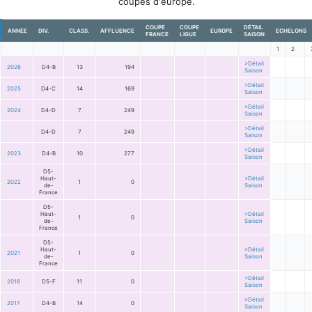
coupes d'europe.
COUPE
COUPE
DÉTAIL
ANNEE
DIV.
CLASS.
AFFLUENCE
EUROPE
ECHELONS
FRANCE
LIGUE
SAISON
1
2
>Détail
2026
D4-B
13
194
Saison
>Détail
2025
D4-C
14
169
Saison
>Détail
2024
D4-D
7
249
Saison
>Détail
D4-D
7
249
Saison
>Détail
2023
D4-B
10
277
Saison
D5-
Haut-
>Détail
2022
1
0
de-
Saison
France
D5-
Haut-
>Détail
1
0
de-
Saison
France
D5-
Haut-
>Détail
2021
1
0
de-
Saison
France
>Détail
2018
D5-F
11
0
Saison
>Détail
2017
D4-B
14
0
Saison