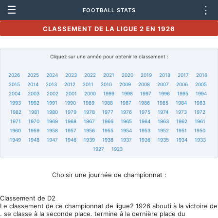
☰
⋮
FOOTBALL STATS
CLASSEMENT DE LA LIGUE 2 EN 1926
Cliquez sur une année pour obtenir le classement :
2026
2025
2024
2023
2022
2021
2020
2019
2018
2017
2016
2015
2014
2013
2012
2011
2010
2009
2008
2007
2006
2005
2004
2003
2002
2001
2000
1999
1998
1997
1996
1995
1994
1993
1992
1991
1990
1989
1988
1987
1986
1985
1984
1983
1982
1981
1980
1979
1978
1977
1976
1975
1974
1973
1972
1971
1970
1969
1968
1967
1966
1965
1964
1963
1962
1961
1960
1959
1958
1957
1956
1955
1954
1953
1952
1951
1950
1949
1948
1947
1946
1939
1938
1937
1936
1935
1934
1933
1927
1923
Choisir une journée de championnat :
Classement de D2
Le classement de ce championnat de ligue2 1926 abouti à la victoire de
. se classe à la seconde place. termine à la dernière place du