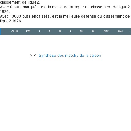
classement de ligue2.
Avec 0 buts marqués, est la meilleure attaque du classement de ligue2
1926.
Avec 10000 buts encaissés, est la meilleure défense du classement de
ligue2 1926.
CLUB
PTS
J.
G.
N.
P.
BP.
BC.
DIFF.
BON
>>>
Synthèse des matchs de la saison