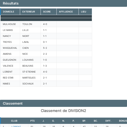
Résultats
DOMICILE
EXTERIEUR
SCORE
AFFLUENCE
LIEU
MULHOUSE
TOULON
4-0
LE MANS
LILLE
1-1
NANCY
NIORT
1-1
TROYES
LAVAL
0-1
WASQUEHAL
CAEN
5-2
AMIENS
NICE
2-2
GUEUGNON
LOUHANS
1-0
VALENCE
BEAUVAIS
1-3
LORIENT
ST-ETIENNE
4-0
RED STAR
MARTIGUES
2-1
NIMES
SOCHAUX
2-1
Classement
Classement de DIVISION2
CLUB
PTS
J.
G.
N.
P.
BP.
BC.
DIFF.
BONUS
1
LORIENT
51
25
15
6
4
47
22
25
0