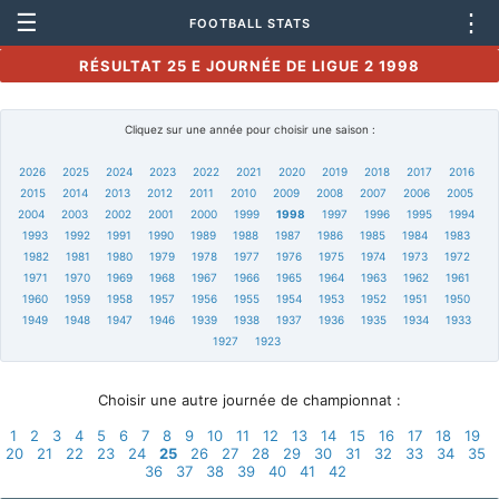
☰
⋮
FOOTBALL STATS
RÉSULTAT 25 E JOURNÉE DE LIGUE 2 1998
Cliquez sur une année pour choisir une saison :
2026
2025
2024
2023
2022
2021
2020
2019
2018
2017
2016
2015
2014
2013
2012
2011
2010
2009
2008
2007
2006
2005
2004
2003
2002
2001
2000
1999
1998
1997
1996
1995
1994
1993
1992
1991
1990
1989
1988
1987
1986
1985
1984
1983
1982
1981
1980
1979
1978
1977
1976
1975
1974
1973
1972
1971
1970
1969
1968
1967
1966
1965
1964
1963
1962
1961
1960
1959
1958
1957
1956
1955
1954
1953
1952
1951
1950
1949
1948
1947
1946
1939
1938
1937
1936
1935
1934
1933
1927
1923
Choisir une autre journée de championnat :
1
2
3
4
5
6
7
8
9
10
11
12
13
14
15
16
17
18
19
20
21
22
23
24
25
26
27
28
29
30
31
32
33
34
35
36
37
38
39
40
41
42