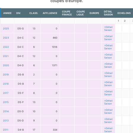
coupes d'europe.
COUPE
COUPE
DÉTAIL
ANNEE
DIV.
CLASS.
AFFLUENCE
EUROPE
ECHELONS
FRANCE
LIGUE
SAISON
1
2
>Détail
2025
D5-G
13
0
Saison
>Détail
2023
D4-C
12
860
Saison
>Détail
2022
D4-C
6
1016
Saison
>Détail
2021
D4-C
12
0
Saison
>Détail
2020
D4-D
6
1371
Saison
>Détail
2019
D5-B
2
0
Saison
>Détail
2018
D5-B
7
0
Saison
>Détail
2017
D5-F
8
0
Saison
>Détail
2015
D5-F
13
0
Saison
>Détail
2014
D5-D
10
0
Saison
>Détail
2013
D5-D
9
0
Saison
>Détail
2011
D4-B
17
334
Saison