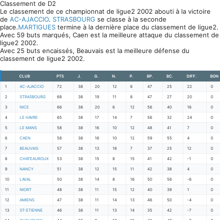
Classement de D2
Le classement de ce championnat de ligue2 2002 abouti à la victoire
de
AC-AJACCIO
.
STRASBOURG
se classe à la seconde
place.
MARTIGUES
termine à la dernière place du classement de ligue2.
Avec 59 buts marqués, Caen est la meilleure attaque du classement de
ligue2 2002.
Avec 25 buts encaissés, Beauvais est la meilleure défense du
classement de ligue2 2002.
CLUB
PTS
J.
G.
N.
P.
BP.
BC.
DIFF.
BON
1
AC-AJACCIO
72
38
20
12
6
47
25
22
0
2
STRASBOURG
68
38
19
11
8
47
27
20
0
3
NICE
66
38
20
6
12
56
40
16
0
4
LE HAVRE
65
38
17
14
7
56
32
24
0
5
LE MANS
58
38
16
10
12
48
41
7
0
6
CAEN
58
38
16
10
12
59
55
4
0
7
BEAUVAIS
57
38
13
18
7
37
25
12
0
8
CHATEAUROUX
53
38
15
8
15
41
42
-1
0
9
NANCY
51
38
12
15
11
42
38
4
0
10
LAVAL
50
38
14
8
16
50
56
-6
0
11
NIORT
48
38
11
15
12
40
39
1
0
12
AMIENS
47
38
11
14
13
46
50
-4
0
13
ST-ETIENNE
46
38
11
13
14
35
42
-7
0