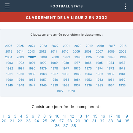
☰
⋮
FOOTBALL STATS
CLASSEMENT DE LA LIGUE 2 EN 2002
Cliquez sur une année pour obtenir le classement :
2026
2025
2024
2023
2022
2021
2020
2019
2018
2017
2016
2015
2014
2013
2012
2011
2010
2009
2008
2007
2006
2005
2004
2003
2002
2001
2000
1999
1998
1997
1996
1995
1994
1993
1992
1991
1990
1989
1988
1987
1986
1985
1984
1983
1982
1981
1980
1979
1978
1977
1976
1975
1974
1973
1972
1971
1970
1969
1968
1967
1966
1965
1964
1963
1962
1961
1960
1959
1958
1957
1956
1955
1954
1953
1952
1951
1950
1949
1948
1947
1946
1939
1938
1937
1936
1935
1934
1933
1927
1923
Choisir une journée de championnat :
1
2
3
4
5
6
7
8
9
10
11
12
13
14
15
16
17
18
19
20
21
22
23
24
25
26
27
28
29
30
31
32
33
34
35
36
37
38