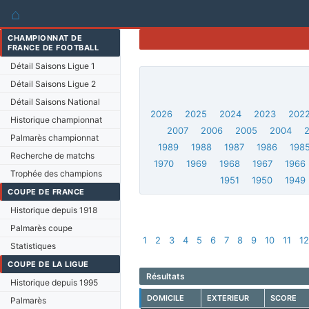
⌂
CHAMPIONNAT DE
FRANCE DE FOOTBALL
Détail Saisons Ligue 1
Détail Saisons Ligue 2
Détail Saisons National
2026
2025
2024
2023
202
Historique championnat
2007
2006
2005
2004
Palmarès championnat
1989
1988
1987
1986
198
Recherche de matchs
1970
1969
1968
1967
1966
Trophée des champions
1951
1950
1949
COUPE DE FRANCE
Historique depuis 1918
Palmarès coupe
1
2
3
4
5
6
7
8
9
10
11
1
Statistiques
COUPE DE LA LIGUE
Résultats
Historique depuis 1995
DOMICILE
EXTERIEUR
SCORE
Palmarès