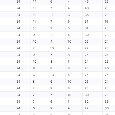
24
14
6
4
43
22
24
13
7
4
40
20
24
10
11
3
38
20
24
11
7
6
31
19
24
10
9
5
31
25
24
9
11
4
30
23
24
10
4
10
29
24
24
7
13
4
27
23
24
9
7
8
25
27
24
10
3
11
24
26
24
8
8
8
28
43
24
6
13
5
25
26
24
8
6
10
25
24
24
7
9
8
23
25
24
7
7
10
30
29
24
7
6
11
32
35
24
6
9
9
27
33
24
6
8
10
23
34