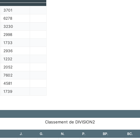
3701
6278
3230
2998
1733
2936
1232
2052
7602
4581
1739
Classement de DIVISION2
J.
G.
N.
P.
BP.
BC.