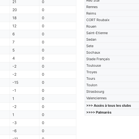
Red Star
21
0
Rennes
20
0
Reims
18
0
CORT Roubaix
12
0
Rouen
Saint-Etienne
6
0
Sedan
7
0
Sete
5
0
Sochaux
4
0
Stade Français
Toulouse
-2
0
Troyes
-2
0
Tours
-15
0
Toulon
-1
0
Strasbourg
Valenciennes
1
0
>>> Accès à tous les clubs
-2
0
>>>> Palmarès
1
0
-3
0
-6
0
-11
0