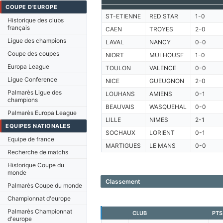
COUPE D'EUROPE
ST-ETIENNE
RED STAR
1-0
Historique des clubs
français
CAEN
TROYES
2-0
Ligue des champions
LAVAL
NANCY
0-0
Coupe des coupes
NIORT
MULHOUSE
1-0
Europa League
TOULON
VALENCE
0-0
Ligue Conference
NICE
GUEUGNON
2-0
Palmarès Ligue des
LOUHANS
AMIENS
0-1
champions
BEAUVAIS
WASQUEHAL
0-0
Palmarès Europa League
LILLE
NIMES
2-1
EQUIPES NATIONALES
SOCHAUX
LORIENT
0-1
Equipe de france
MARTIGUES
LE MANS
0-0
Recherche de matchs
Historique Coupe du
monde
Classement
Palmarès Coupe du monde
Championnat d'europe
Palmarès Championnat
CLUB
PTS
d'europe