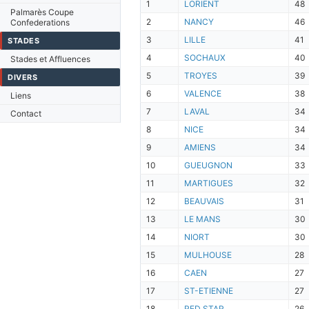
1
LORIENT
48
Palmarès Coupe
2
NANCY
46
Confederations
3
LILLE
41
STADES
4
SOCHAUX
40
Stades et Affluences
5
TROYES
39
DIVERS
6
VALENCE
38
Liens
7
LAVAL
34
Contact
8
NICE
34
9
AMIENS
34
10
GUEUGNON
33
11
MARTIGUES
32
12
BEAUVAIS
31
13
LE MANS
30
14
NIORT
30
15
MULHOUSE
28
16
CAEN
27
17
ST-ETIENNE
27
18
RED STAR
26