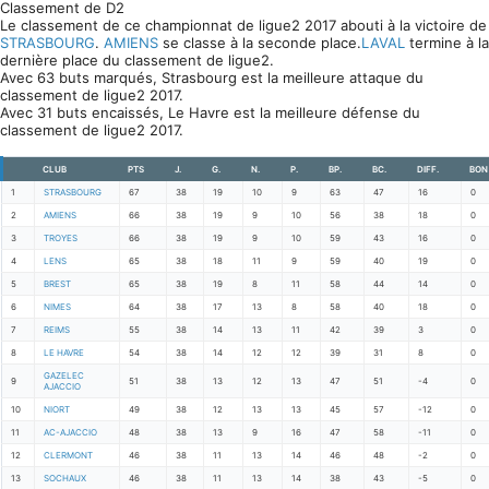
Classement de D2
Le classement de ce championnat de ligue2 2017 abouti à la victoire de
STRASBOURG
.
AMIENS
se classe à la seconde place.
LAVAL
termine à la
dernière place du classement de ligue2.
Avec 63 buts marqués, Strasbourg est la meilleure attaque du
classement de ligue2 2017.
Avec 31 buts encaissés, Le Havre est la meilleure défense du
classement de ligue2 2017.
CLUB
PTS
J.
G.
N.
P.
BP.
BC.
DIFF.
BON
1
STRASBOURG
67
38
19
10
9
63
47
16
0
2
AMIENS
66
38
19
9
10
56
38
18
0
3
TROYES
66
38
19
9
10
59
43
16
0
4
LENS
65
38
18
11
9
59
40
19
0
5
BREST
65
38
19
8
11
58
44
14
0
6
NIMES
64
38
17
13
8
58
40
18
0
7
REIMS
55
38
14
13
11
42
39
3
0
8
LE HAVRE
54
38
14
12
12
39
31
8
0
GAZELEC
9
51
38
13
12
13
47
51
-4
0
AJACCIO
10
NIORT
49
38
12
13
13
45
57
-12
0
11
AC-AJACCIO
48
38
13
9
16
47
58
-11
0
12
CLERMONT
46
38
11
13
14
46
48
-2
0
13
SOCHAUX
46
38
11
13
14
38
43
-5
0