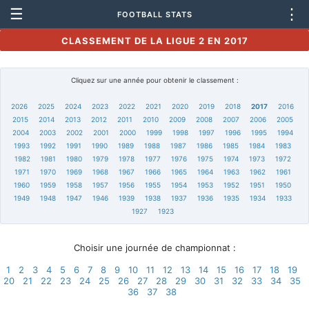
☰
⋮
FOOTBALL STATS
CLASSEMENT DE LA LIGUE 2 EN 2017
Cliquez sur une année pour obtenir le classement :
2026
2025
2024
2023
2022
2021
2020
2019
2018
2017
2016
2015
2014
2013
2012
2011
2010
2009
2008
2007
2006
2005
2004
2003
2002
2001
2000
1999
1998
1997
1996
1995
1994
1993
1992
1991
1990
1989
1988
1987
1986
1985
1984
1983
1982
1981
1980
1979
1978
1977
1976
1975
1974
1973
1972
1971
1970
1969
1968
1967
1966
1965
1964
1963
1962
1961
1960
1959
1958
1957
1956
1955
1954
1953
1952
1951
1950
1949
1948
1947
1946
1939
1938
1937
1936
1935
1934
1933
1927
1923
Choisir une journée de championnat :
1
2
3
4
5
6
7
8
9
10
11
12
13
14
15
16
17
18
19
20
21
22
23
24
25
26
27
28
29
30
31
32
33
34
35
36
37
38