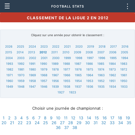
☰
⋮
FOOTBALL STATS
CLASSEMENT DE LA LIGUE 2 EN 2012
Cliquez sur une année pour obtenir le classement :
2026
2025
2024
2023
2022
2021
2020
2019
2018
2017
2016
2015
2014
2013
2012
2011
2010
2009
2008
2007
2006
2005
2004
2003
2002
2001
2000
1999
1998
1997
1996
1995
1994
1993
1992
1991
1990
1989
1988
1987
1986
1985
1984
1983
1982
1981
1980
1979
1978
1977
1976
1975
1974
1973
1972
1971
1970
1969
1968
1967
1966
1965
1964
1963
1962
1961
1960
1959
1958
1957
1956
1955
1954
1953
1952
1951
1950
1949
1948
1947
1946
1939
1938
1937
1936
1935
1934
1933
1927
1923
Choisir une journée de championnat :
1
2
3
4
5
6
7
8
9
10
11
12
13
14
15
16
17
18
19
20
21
22
23
24
25
26
27
28
29
30
31
32
33
34
35
36
37
38