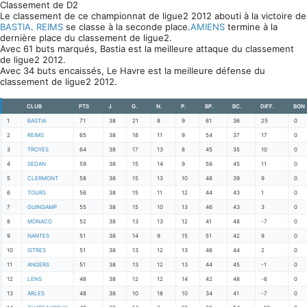
Classement de D2
Le classement de ce championnat de ligue2 2012 abouti à la victoire de
BASTIA
.
REIMS
se classe à la seconde place.
AMIENS
termine à la
dernière place du classement de ligue2.
Avec 61 buts marqués, Bastia est la meilleure attaque du classement
de ligue2 2012.
Avec 34 buts encaissés, Le Havre est la meilleure défense du
classement de ligue2 2012.
CLUB
PTS
J.
G.
N.
P.
BP.
BC.
DIFF.
BON
1
BASTIA
71
38
21
8
9
61
36
25
0
2
REIMS
65
38
18
11
9
54
37
17
0
3
TROYES
64
38
17
13
8
45
35
10
0
4
SEDAN
59
38
15
14
9
56
45
11
0
5
CLERMONT
58
38
15
13
10
48
39
9
0
6
TOURS
56
38
15
11
12
44
43
1
0
7
GUINGAMP
55
38
15
10
13
46
43
3
0
8
MONACO
52
38
13
13
12
41
48
-7
0
9
NANTES
51
38
14
9
15
51
42
9
0
10
ISTRES
51
38
13
12
13
46
44
2
0
11
ANGERS
51
38
13
12
13
44
45
-1
0
12
LENS
48
38
12
12
14
42
48
-6
0
13
ARLES
48
38
10
18
10
34
41
-7
0