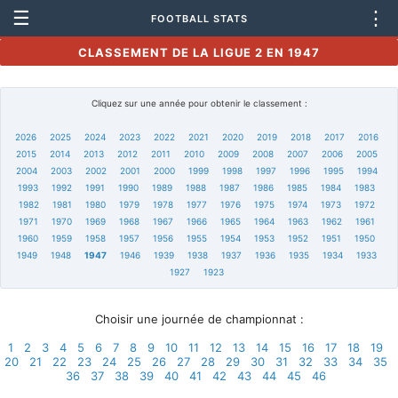
☰
⋮
FOOTBALL STATS
CLASSEMENT DE LA LIGUE 2 EN 1947
Cliquez sur une année pour obtenir le classement :
2026
2025
2024
2023
2022
2021
2020
2019
2018
2017
2016
2015
2014
2013
2012
2011
2010
2009
2008
2007
2006
2005
2004
2003
2002
2001
2000
1999
1998
1997
1996
1995
1994
1993
1992
1991
1990
1989
1988
1987
1986
1985
1984
1983
1982
1981
1980
1979
1978
1977
1976
1975
1974
1973
1972
1971
1970
1969
1968
1967
1966
1965
1964
1963
1962
1961
1960
1959
1958
1957
1956
1955
1954
1953
1952
1951
1950
1949
1948
1947
1946
1939
1938
1937
1936
1935
1934
1933
1927
1923
Choisir une journée de championnat :
1
2
3
4
5
6
7
8
9
10
11
12
13
14
15
16
17
18
19
20
21
22
23
24
25
26
27
28
29
30
31
32
33
34
35
36
37
38
39
40
41
42
43
44
45
46