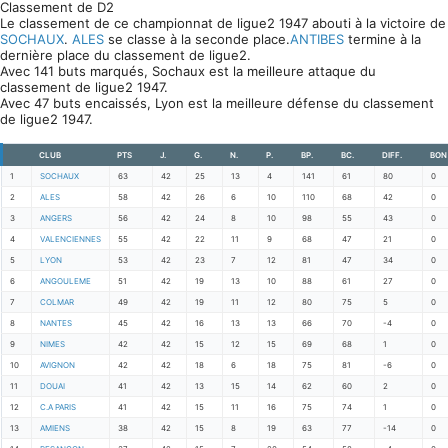
Classement de D2
Le classement de ce championnat de ligue2 1947 abouti à la victoire de
SOCHAUX
.
ALES
se classe à la seconde place.
ANTIBES
termine à la
dernière place du classement de ligue2.
Avec 141 buts marqués, Sochaux est la meilleure attaque du
classement de ligue2 1947.
Avec 47 buts encaissés, Lyon est la meilleure défense du classement
de ligue2 1947.
CLUB
PTS
J.
G.
N.
P.
BP.
BC.
DIFF.
BON
1
SOCHAUX
63
42
25
13
4
141
61
80
0
2
ALES
58
42
26
6
10
110
68
42
0
3
ANGERS
56
42
24
8
10
98
55
43
0
4
VALENCIENNES
55
42
22
11
9
68
47
21
0
5
LYON
53
42
23
7
12
81
47
34
0
6
ANGOULEME
51
42
19
13
10
88
61
27
0
7
COLMAR
49
42
19
11
12
80
75
5
0
8
NANTES
45
42
16
13
13
66
70
-4
0
9
NIMES
42
42
15
12
15
69
68
1
0
10
AVIGNON
42
42
18
6
18
75
81
-6
0
11
DOUAI
41
42
13
15
14
62
60
2
0
12
C.A PARIS
41
42
15
11
16
75
74
1
0
13
AMIENS
38
42
15
8
19
63
77
-14
0