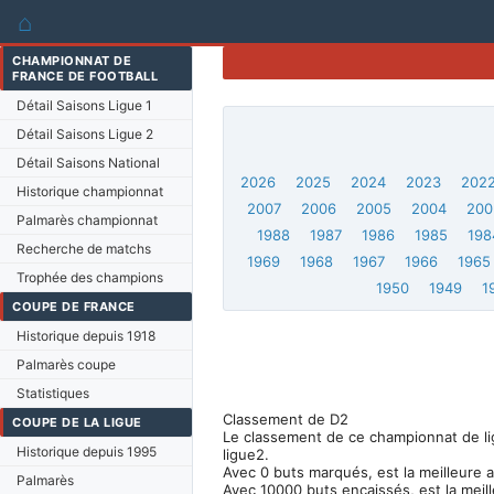
⌂
CHAMPIONNAT DE
FRANCE DE FOOTBALL
Détail Saisons Ligue 1
Détail Saisons Ligue 2
Détail Saisons National
2026
2025
2024
2023
202
Historique championnat
2007
2006
2005
2004
200
Palmarès championnat
1988
1987
1986
1985
198
Recherche de matchs
1969
1968
1967
1966
1965
Trophée des champions
1950
1949
1
COUPE DE FRANCE
Historique depuis 1918
Palmarès coupe
Statistiques
Classement de D2
COUPE DE LA LIGUE
Le classement de ce championnat de ligu
Historique depuis 1995
ligue2.
Avec 0 buts marqués, est la meilleure 
Palmarès
Avec 10000 buts encaissés, est la meil