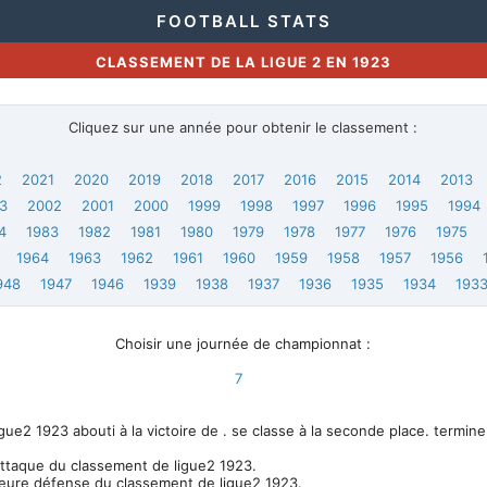
FOOTBALL STATS
CLASSEMENT DE LA LIGUE 2 EN 1923
Cliquez sur une année pour obtenir le classement :
2
2021
2020
2019
2018
2017
2016
2015
2014
2013
3
2002
2001
2000
1999
1998
1997
1996
1995
1994
4
1983
1982
1981
1980
1979
1978
1977
1976
1975
1964
1963
1962
1961
1960
1959
1958
1957
1956
948
1947
1946
1939
1938
1937
1936
1935
1934
193
Choisir une journée de championnat :
7
e2 1923 abouti à la victoire de . se classe à la seconde place. termine
attaque du classement de ligue2 1923.
leure défense du classement de ligue2 1923.