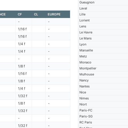
Gueugnon
Laval
NCE
CF
CL
EUROPE
Lille
Lorient
-
-
Lens
1/16 f
-
Le Havre
1/16 f
-
Le Mans
1/4 f
-
Lyon
Marseille
1/4 f
-
Metz
-
-
Monaco
1/8 f
-
Montpellier
1/16 f
-
Mulhouse
Nancy
1/8 f
-
Nantes
1/4 f
-
Nice
1/32 f
-
Nimes
1/8 f
-
Niort
Paris-FC
1/32 f
-
Paris-SG
-
-
RC Paris
1/32 f
-