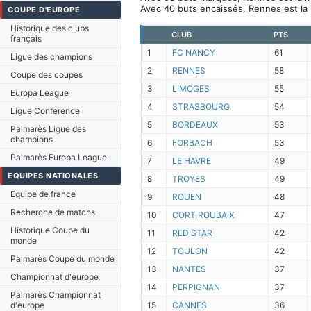
Avec 40 buts encaissés, Rennes est la
COUPE D'EUROPE
Historique des clubs
CLUB
PTS
français
1
FC NANCY
61
Ligue des champions
2
RENNES
58
Coupe des coupes
3
LIMOGES
55
Europa League
4
STRASBOURG
54
Ligue Conference
5
BORDEAUX
53
Palmarès Ligue des
champions
6
FORBACH
53
Palmarès Europa League
7
LE HAVRE
49
EQUIPES NATIONALES
8
TROYES
49
Equipe de france
9
ROUEN
48
Recherche de matchs
10
CORT ROUBAIX
47
Historique Coupe du
11
RED STAR
42
monde
12
TOULON
42
Palmarès Coupe du monde
13
NANTES
37
Championnat d'europe
14
PERPIGNAN
37
Palmarès Championnat
d'europe
15
CANNES
36