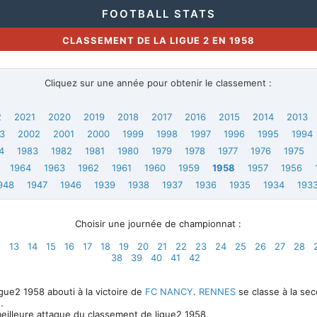
FOOTBALL STATS
CLASSEMENT DE LA LIGUE 2 EN 1958
Cliquez sur une année pour obtenir le classement :
2
2021
2020
2019
2018
2017
2016
2015
2014
2013
3
2002
2001
2000
1999
1998
1997
1996
1995
1994
4
1983
1982
1981
1980
1979
1978
1977
1976
1975
1964
1963
1962
1961
1960
1959
1958
1957
1956
948
1947
1946
1939
1938
1937
1936
1935
1934
193
Choisir une journée de championnat :
2
13
14
15
16
17
18
19
20
21
22
23
24
25
26
27
28
38
39
40
41
42
ue2 1958 abouti à la victoire de
FC NANCY
.
RENNES
se classe à la se
.
eilleure attaque du classement de ligue2 1958.