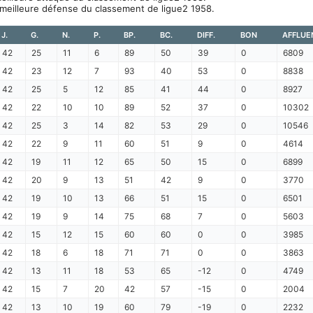
 meilleure défense du classement de ligue2 1958.
J.
G.
N.
P.
BP.
BC.
DIFF.
BON
AFFLUE
42
25
11
6
89
50
39
0
6809
42
23
12
7
93
40
53
0
8838
42
25
5
12
85
41
44
0
8927
42
22
10
10
89
52
37
0
10302
42
25
3
14
82
53
29
0
10546
42
22
9
11
60
51
9
0
4614
42
19
11
12
65
50
15
0
6899
42
20
9
13
51
42
9
0
3770
42
19
10
13
66
51
15
0
6501
42
19
9
14
75
68
7
0
5603
42
15
12
15
60
60
0
0
3985
42
18
6
18
71
71
0
0
3863
42
13
11
18
53
65
-12
0
4749
42
15
7
20
42
57
-15
0
2004
42
13
10
19
60
79
-19
0
2232