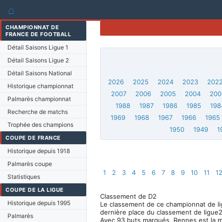
⌂
CHAMPIONNAT DE
FRANCE DE FOOTBALL
Détail Saisons Ligue 1
Détail Saisons Ligue 2
Détail Saisons National
2026
2025
2024
2023
202
Historique championnat
2007
2006
2005
2004
200
Palmarès championnat
1988
1987
1986
1985
198
Recherche de matchs
1969
1968
1967
1966
1965
Trophée des champions
1950
1949
1
COUPE DE FRANCE
Historique depuis 1918
Palmarès coupe
1
2
3
4
5
6
7
8
9
10
11
1
Statistiques
COUPE DE LA LIGUE
Classement de D2
Historique depuis 1995
Le classement de ce championnat de lig
dernière place du classement de ligue2
Palmarès
Avec 93 buts marqués, Rennes est la m