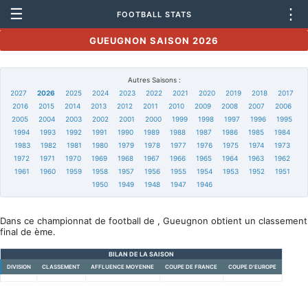
☰
⋮
FOOTBALL STATS
GUEUGNON SAISON 2026
Autres Saisons :
2027
2026
2025
2024
2023
2022
2021
2020
2019
2018
2017
2016
2015
2014
2013
2012
2011
2010
2009
2008
2007
2006
2005
2004
2003
2002
2001
2000
1999
1998
1997
1996
1995
1994
1993
1992
1991
1990
1989
1988
1987
1986
1985
1984
1983
1982
1981
1980
1979
1978
1977
1976
1975
1974
1973
1972
1971
1970
1969
1968
1967
1966
1965
1964
1963
1962
1961
1960
1959
1958
1957
1956
1955
1954
1953
1952
1951
1950
1949
1948
1947
1946
Dans ce championnat de football de , Gueugnon obtient un classement
final de ème.
BILAN DE LA SAISON
DIVISION
CLASSEMENT
AFFLUENCE MOYENNE
COUPE DE FRANCE
COUPE D'EUROPE