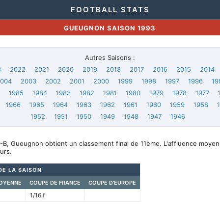
FOOTBALL STATS
GUEUGNON SAISON 1993
Autres Saisons :
3
2022
2021
2020
2019
2018
2017
2016
2015
2014
2004
2003
2002
2001
2000
1999
1998
1997
1996
19
6
1985
1984
1983
1982
1981
1980
1979
1978
1977
1966
1965
1964
1963
1962
1961
1960
1959
1958
1952
1951
1950
1949
1948
1947
1946
-B, Gueugnon obtient un classement final de 11ème. L'affluence moyen
urs.
DE LA SAISON
OYENNE
COUPE DE FRANCE
COUPE D'EUROPE
1/16 f