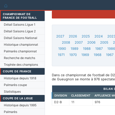
⌂
CHAMPIONNAT DE
FRANCE DE FOOTBALL
Détail Saisons Ligue 1
Détail Saisons Ligue 2
2027
2026
2025
2024
202
Détail Saisons National
2008
2007
2006
2005
Historique championnat
1990
1989
1988
1987
198
Palmarès championnat
1971
1970
1969
1968
1967
Recherche de matchs
Trophée des champions
COUPE DE FRANCE
Dans ce championnat de football de D2
Historique depuis 1918
de Gueugnon se monte à 976 spectate
Palmarès coupe
BILAN 
Statistiques
DIVISION
CLASSEMENT
AFFLUENCE M
COUPE DE LA LIGUE
D2-B
11
976
Historique depuis 1995
Palmarès