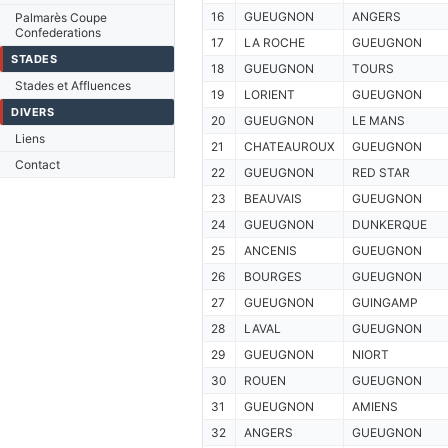
16
GUEUGNON
ANGERS
Palmarès Coupe
Confederations
17
LA ROCHE
GUEUGNON
STADES
18
GUEUGNON
TOURS
Stades et Affluences
19
LORIENT
GUEUGNON
DIVERS
20
GUEUGNON
LE MANS
Liens
21
CHATEAUROUX
GUEUGNON
Contact
22
GUEUGNON
RED STAR
23
BEAUVAIS
GUEUGNON
24
GUEUGNON
DUNKERQUE
25
ANCENIS
GUEUGNON
26
BOURGES
GUEUGNON
27
GUEUGNON
GUINGAMP
28
LAVAL
GUEUGNON
29
GUEUGNON
NIORT
30
ROUEN
GUEUGNON
31
GUEUGNON
AMIENS
32
ANGERS
GUEUGNON