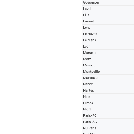
Gueugnon
Laval
Lille
Lorient
Lens
Le Havre
Le Mans
Lyon
Marseille
Metz
Monaco
Montpellier
Mulhouse
Nancy
Nantes
Nice
Nimes
Niort
Paris-FC
Paris-SG
RC Paris