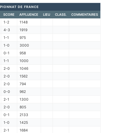
PIONNAT DE FRANCE
SCORE
AFFLUENCE
LIEU
CLASS.
COMMENTAIRES
1-2
1148
4-3
1919
1-1
975
1-0
3000
0-1
958
1-1
1000
2-0
1046
2-0
1562
2-0
794
0-0
962
2-1
1300
2-0
805
0-1
2133
1-0
1425
2-1
1684