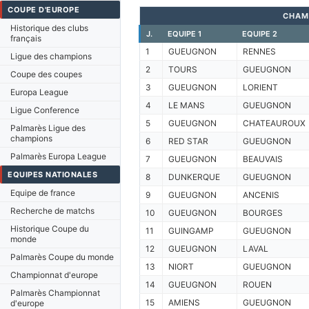
COUPE D'EUROPE
CHAM
Historique des clubs
J.
EQUIPE 1
EQUIPE 2
français
1
GUEUGNON
RENNES
Ligue des champions
2
TOURS
GUEUGNON
Coupe des coupes
3
GUEUGNON
LORIENT
Europa League
4
LE MANS
GUEUGNON
Ligue Conference
5
GUEUGNON
CHATEAUROUX
Palmarès Ligue des
champions
6
RED STAR
GUEUGNON
Palmarès Europa League
7
GUEUGNON
BEAUVAIS
EQUIPES NATIONALES
8
DUNKERQUE
GUEUGNON
Equipe de france
9
GUEUGNON
ANCENIS
Recherche de matchs
10
GUEUGNON
BOURGES
Historique Coupe du
11
GUINGAMP
GUEUGNON
monde
12
GUEUGNON
LAVAL
Palmarès Coupe du monde
13
NIORT
GUEUGNON
Championnat d'europe
14
GUEUGNON
ROUEN
Palmarès Championnat
15
AMIENS
GUEUGNON
d'europe