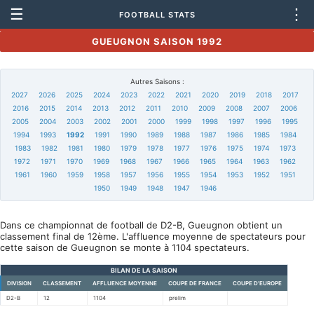
☰
⋮
FOOTBALL STATS
GUEUGNON SAISON 1992
Autres Saisons :
2027
2026
2025
2024
2023
2022
2021
2020
2019
2018
2017
2016
2015
2014
2013
2012
2011
2010
2009
2008
2007
2006
2005
2004
2003
2002
2001
2000
1999
1998
1997
1996
1995
1994
1993
1992
1991
1990
1989
1988
1987
1986
1985
1984
1983
1982
1981
1980
1979
1978
1977
1976
1975
1974
1973
1972
1971
1970
1969
1968
1967
1966
1965
1964
1963
1962
1961
1960
1959
1958
1957
1956
1955
1954
1953
1952
1951
1950
1949
1948
1947
1946
Dans ce championnat de football de D2-B, Gueugnon obtient un
classement final de 12ème. L'affluence moyenne de spectateurs pour
cette saison de Gueugnon se monte à 1104 spectateurs.
BILAN DE LA SAISON
DIVISION
CLASSEMENT
AFFLUENCE MOYENNE
COUPE DE FRANCE
COUPE D'EUROPE
D2-B
12
1104
prelim