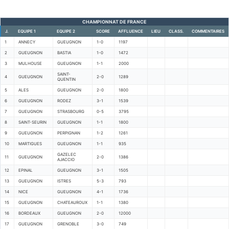
CHAMPIONNAT DE FRANCE
J.
EQUIPE 1
EQUIPE 2
SCORE
AFFLUENCE
LIEU
CLASS.
COMMENTAIRES
1
ANNECY
GUEUGNON
1-0
1197
2
GUEUGNON
BASTIA
1-0
1472
3
MULHOUSE
GUEUGNON
1-1
2000
SAINT-
4
GUEUGNON
2-0
1289
QUENTIN
5
ALES
GUEUGNON
2-0
1800
6
GUEUGNON
RODEZ
3-1
1539
7
GUEUGNON
STRASBOURG
0-5
3795
8
SAINT-SEURIN
GUEUGNON
1-1
1800
9
GUEUGNON
PERPIGNAN
1-2
1261
10
MARTIGUES
GUEUGNON
1-1
935
GAZELEC
11
GUEUGNON
2-0
1386
AJACCIO
12
EPINAL
GUEUGNON
3-1
1505
13
GUEUGNON
ISTRES
5-3
793
14
NICE
GUEUGNON
4-1
1736
15
GUEUGNON
CHATEAUROUX
1-1
1380
16
BORDEAUX
GUEUGNON
2-0
12000
17
GUEUGNON
GRENOBLE
3-0
749