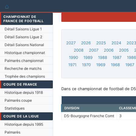
⌂
CHAMPIONNAT DE
FRANCE DE FOOTBALL
Détail Saisons Ligue 1
Détail Saisons Ligue 2
2027
2026
2025
2024
202
Détail Saisons National
2008
2007
2006
2005
Historique championnat
1990
1989
1988
1987
198
Palmarès championnat
1971
1970
1969
1968
1967
Recherche de matchs
Trophée des champions
COUPE DE FRANCE
Dans ce championnat de football de D
Historique depuis 1918
Palmarès coupe
Statistiques
DIVISION
CLASSEM
D5-Bourgogne Franche Comt
3
COUPE DE LA LIGUE
Historique depuis 1995
Palmarès