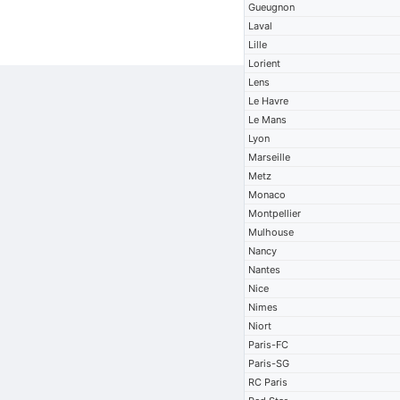
Gueugnon
Laval
Lille
Lorient
Lens
Le Havre
Le Mans
Lyon
Marseille
Metz
Monaco
Montpellier
Mulhouse
Nancy
Nantes
Nice
Nimes
Niort
Paris-FC
Paris-SG
RC Paris