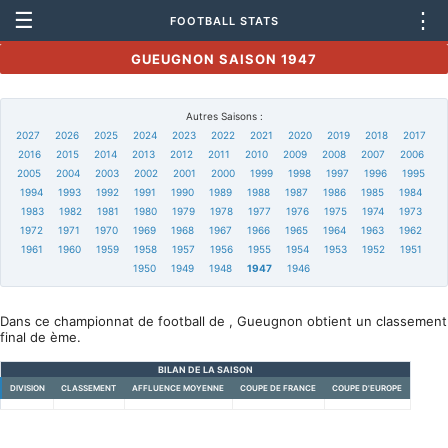
☰
⋮
FOOTBALL STATS
GUEUGNON SAISON 1947
Autres Saisons :
2027
2026
2025
2024
2023
2022
2021
2020
2019
2018
2017
2016
2015
2014
2013
2012
2011
2010
2009
2008
2007
2006
2005
2004
2003
2002
2001
2000
1999
1998
1997
1996
1995
1994
1993
1992
1991
1990
1989
1988
1987
1986
1985
1984
1983
1982
1981
1980
1979
1978
1977
1976
1975
1974
1973
1972
1971
1970
1969
1968
1967
1966
1965
1964
1963
1962
1961
1960
1959
1958
1957
1956
1955
1954
1953
1952
1951
1950
1949
1948
1947
1946
Dans ce championnat de football de , Gueugnon obtient un classement
final de ème.
BILAN DE LA SAISON
DIVISION
CLASSEMENT
AFFLUENCE MOYENNE
COUPE DE FRANCE
COUPE D'EUROPE