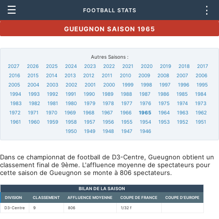
☰
⋮
FOOTBALL STATS
GUEUGNON SAISON 1965
Autres Saisons :
2027
2026
2025
2024
2023
2022
2021
2020
2019
2018
2017
2016
2015
2014
2013
2012
2011
2010
2009
2008
2007
2006
2005
2004
2003
2002
2001
2000
1999
1998
1997
1996
1995
1994
1993
1992
1991
1990
1989
1988
1987
1986
1985
1984
1983
1982
1981
1980
1979
1978
1977
1976
1975
1974
1973
1972
1971
1970
1969
1968
1967
1966
1965
1964
1963
1962
1961
1960
1959
1958
1957
1956
1955
1954
1953
1952
1951
1950
1949
1948
1947
1946
Dans ce championnat de football de D3-Centre, Gueugnon obtient un
classement final de 9ème. L'affluence moyenne de spectateurs pour
cette saison de Gueugnon se monte à 806 spectateurs.
BILAN DE LA SAISON
DIVISION
CLASSEMENT
AFFLUENCE MOYENNE
COUPE DE FRANCE
COUPE D'EUROPE
D3-Centre
9
806
1/32 f