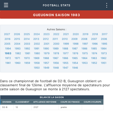
☰
⋮
FOOTBALL STATS
GUEUGNON SAISON 1983
Autres Saisons :
2027
2026
2025
2024
2023
2022
2021
2020
2019
2018
2017
2016
2015
2014
2013
2012
2011
2010
2009
2008
2007
2006
2005
2004
2003
2002
2001
2000
1999
1998
1997
1996
1995
1994
1993
1992
1991
1990
1989
1988
1987
1986
1985
1984
1983
1982
1981
1980
1979
1978
1977
1976
1975
1974
1973
1972
1971
1970
1969
1968
1967
1966
1965
1964
1963
1962
1961
1960
1959
1958
1957
1956
1955
1954
1953
1952
1951
1950
1949
1948
1947
1946
Dans ce championnat de football de D2-B, Gueugnon obtient un
classement final de 12ème. L'affluence moyenne de spectateurs pour
cette saison de Gueugnon se monte à 2127 spectateurs.
BILAN DE LA SAISON
DIVISION
CLASSEMENT
AFFLUENCE MOYENNE
COUPE DE FRANCE
COUPE D'EUROPE
D2-B
12
2127
prelim