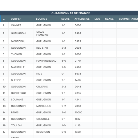
CHAMPIONNAT DE FRANCE
J.
EQUIPE 1
EQUIPE 2
SCORE
AFFLUENCE
LIEU
CLASS.
COMMENTAIRE
1
CANNES
GUEUGNON
1-1
5000
STADE
2
GUEUGNON
1-1
2965
FRANCAIS
3
MONTCEAU
GUEUGNON
1-2
5375
4
GUEUGNON
RED STAR
2-2
2093
5
THONON
GUEUGNON
1-2
2000
6
GUEUGNON
FONTAINEBLEAU
5-0
2170
7
MARSEILLE
GUEUGNON
1-0
4586
8
GUEUGNON
NICE
0-1
6578
9
BLENOD
GUEUGNON
2-1
1428
10
GUEUGNON
ORLEANS
2-2
2048
11
DUNKERQUE
GUEUGNON
1-1
2335
12
LOUHANS
GUEUGNON
1-1
4241
13
GUEUGNON
MARTIGUES
2-2
2058
14
REIMS
GUEUGNON
2-0
10000
15
GUEUGNON
GRENOBLE
2-1
1612
16
TOULON
GUEUGNON
1-0
4116
17
GUEUGNON
BESANCON
0-0
1350