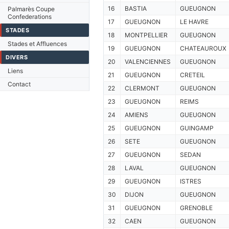
16
BASTIA
GUEUGNON
Palmarès Coupe
Confederations
17
GUEUGNON
LE HAVRE
STADES
18
MONTPELLIER
GUEUGNON
Stades et Affluences
19
GUEUGNON
CHATEAUROUX
DIVERS
20
VALENCIENNES
GUEUGNON
Liens
21
GUEUGNON
CRETEIL
Contact
22
CLERMONT
GUEUGNON
23
GUEUGNON
REIMS
24
AMIENS
GUEUGNON
25
GUEUGNON
GUINGAMP
26
SETE
GUEUGNON
27
GUEUGNON
SEDAN
28
LAVAL
GUEUGNON
29
GUEUGNON
ISTRES
30
DIJON
GUEUGNON
31
GUEUGNON
GRENOBLE
32
CAEN
GUEUGNON