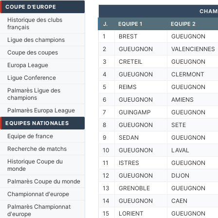
COUPE D'EUROPE
CHAM
Historique des clubs
J.
EQUIPE 1
EQUIPE 2
français
1
BREST
GUEUGNON
Ligue des champions
2
GUEUGNON
VALENCIENNES
Coupe des coupes
3
CRETEIL
GUEUGNON
Europa League
4
GUEUGNON
CLERMONT
Ligue Conference
5
REIMS
GUEUGNON
Palmarès Ligue des
champions
6
GUEUGNON
AMIENS
Palmarès Europa League
7
GUINGAMP
GUEUGNON
EQUIPES NATIONALES
8
GUEUGNON
SETE
Equipe de france
9
SEDAN
GUEUGNON
Recherche de matchs
10
GUEUGNON
LAVAL
Historique Coupe du
11
ISTRES
GUEUGNON
monde
12
GUEUGNON
DIJON
Palmarès Coupe du monde
13
GRENOBLE
GUEUGNON
Championnat d'europe
14
GUEUGNON
CAEN
Palmarès Championnat
15
LORIENT
GUEUGNON
d'europe