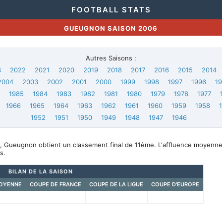
FOOTBALL STATS
GUEUGNON SAISON 2006
Autres Saisons :
3
2022
2021
2020
2019
2018
2017
2016
2015
2014
2004
2003
2002
2001
2000
1999
1998
1997
1996
1
6
1985
1984
1983
1982
1981
1980
1979
1978
1977
1966
1965
1964
1963
1962
1961
1960
1959
1958
1952
1951
1950
1949
1948
1947
1946
, Gueugnon obtient un classement final de 11ème. L'affluence moyenne
s.
BILAN DE LA SAISON
OYENNE
COUPE DE FRANCE
COUPE DE LA LIGUE
COUPE D'EUROPE