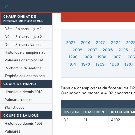
⌂
CHAMPIONNAT DE
FRANCE DE FOOTBALL
Détail Saisons Ligue 1
Détail Saisons Ligue 2
2027
2026
2025
2024
202
Détail Saisons National
2008
2007
2006
2005
Historique championnat
1990
1989
1988
1987
198
Palmarès championnat
1971
1970
1969
1968
1967
Recherche de matchs
Trophée des champions
COUPE DE FRANCE
Dans ce championnat de football de D2
Historique depuis 1918
Gueugnon se monte à 4102 spectateur
Palmarès coupe
Statistiques
DIVISION
CLASSEMENT
AFFLUENCE M
COUPE DE LA LIGUE
D2
11
4102
Historique depuis 1995
Palmarès