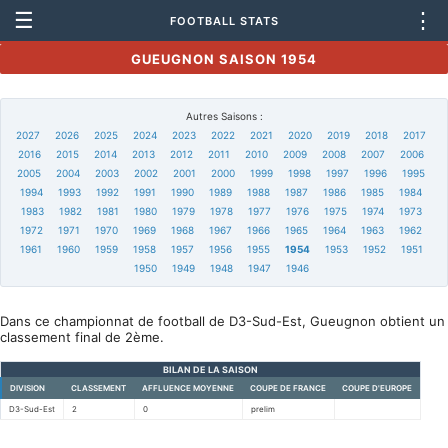
☰
⋮
FOOTBALL STATS
GUEUGNON SAISON 1954
Autres Saisons :
2027
2026
2025
2024
2023
2022
2021
2020
2019
2018
2017
2016
2015
2014
2013
2012
2011
2010
2009
2008
2007
2006
2005
2004
2003
2002
2001
2000
1999
1998
1997
1996
1995
1994
1993
1992
1991
1990
1989
1988
1987
1986
1985
1984
1983
1982
1981
1980
1979
1978
1977
1976
1975
1974
1973
1972
1971
1970
1969
1968
1967
1966
1965
1964
1963
1962
1961
1960
1959
1958
1957
1956
1955
1954
1953
1952
1951
1950
1949
1948
1947
1946
Dans ce championnat de football de D3-Sud-Est, Gueugnon obtient un
classement final de 2ème.
BILAN DE LA SAISON
DIVISION
CLASSEMENT
AFFLUENCE MOYENNE
COUPE DE FRANCE
COUPE D'EUROPE
D3-Sud-Est
2
0
prelim