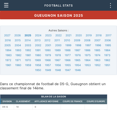
☰
⋮
FOOTBALL STATS
GUEUGNON SAISON 2025
Autres Saisons :
2027
2026
2025
2024
2023
2022
2021
2020
2019
2018
2017
2016
2015
2014
2013
2012
2011
2010
2009
2008
2007
2006
2005
2004
2003
2002
2001
2000
1999
1998
1997
1996
1995
1994
1993
1992
1991
1990
1989
1988
1987
1986
1985
1984
1983
1982
1981
1980
1979
1978
1977
1976
1975
1974
1973
1972
1971
1970
1969
1968
1967
1966
1965
1964
1963
1962
1961
1960
1959
1958
1957
1956
1955
1954
1953
1952
1951
1950
1949
1948
1947
1946
Dans ce championnat de football de D5-G, Gueugnon obtient un
classement final de 14ème.
BILAN DE LA SAISON
DIVISION
CLASSEMENT
AFFLUENCE MOYENNE
COUPE DE FRANCE
COUPE D'EUROPE
D5-G
14
0