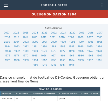
☰
⋮
FOOTBALL STATS
GUEUGNON SAISON 1964
Autres Saisons :
2027
2026
2025
2024
2023
2022
2021
2020
2019
2018
2017
2016
2015
2014
2013
2012
2011
2010
2009
2008
2007
2006
2005
2004
2003
2002
2001
2000
1999
1998
1997
1996
1995
1994
1993
1992
1991
1990
1989
1988
1987
1986
1985
1984
1983
1982
1981
1980
1979
1978
1977
1976
1975
1974
1973
1972
1971
1970
1969
1968
1967
1966
1965
1964
1963
1962
1961
1960
1959
1958
1957
1956
1955
1954
1953
1952
1951
1950
1949
1948
1947
1946
Dans ce championnat de football de D3-Centre, Gueugnon obtient un
classement final de 9ème.
BILAN DE LA SAISON
DIVISION
CLASSEMENT
AFFLUENCE MOYENNE
COUPE DE FRANCE
COUPE D'EUROPE
D3-Centre
9
0
prelim