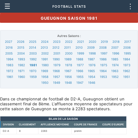
☰
⋮
FOOTBALL STATS
GUEUGNON SAISON 1981
Autres Saisons :
2027
2026
2025
2024
2023
2022
2021
2020
2019
2018
2017
2016
2015
2014
2013
2012
2011
2010
2009
2008
2007
2006
2005
2004
2003
2002
2001
2000
1999
1998
1997
1996
1995
1994
1993
1992
1991
1990
1989
1988
1987
1986
1985
1984
1983
1982
1981
1980
1979
1978
1977
1976
1975
1974
1973
1972
1971
1970
1969
1968
1967
1966
1965
1964
1963
1962
1961
1960
1959
1958
1957
1956
1955
1954
1953
1952
1951
1950
1949
1948
1947
1946
Dans ce championnat de football de D2-A, Gueugnon obtient un
classement final de 8ème. L'affluence moyenne de spectateurs pour
cette saison de Gueugnon se monte à 2283 spectateurs.
BILAN DE LA SAISON
DIVISION
CLASSEMENT
AFFLUENCE MOYENNE
COUPE DE FRANCE
COUPE D'EUROPE
D2-A
8
2283
prelim