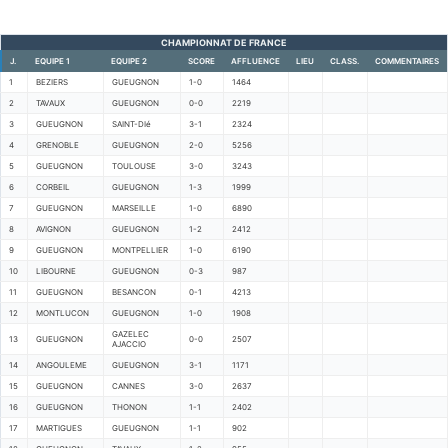
CHAMPIONNAT DE FRANCE
J.
EQUIPE 1
EQUIPE 2
SCORE
AFFLUENCE
LIEU
CLASS.
COMMENTAIRES
1
BEZIERS
GUEUGNON
1-0
1464
2
TAVAUX
GUEUGNON
0-0
2219
3
GUEUGNON
SAINT-DIé
3-1
2324
4
GRENOBLE
GUEUGNON
2-0
5256
5
GUEUGNON
TOULOUSE
3-0
3243
6
CORBEIL
GUEUGNON
1-3
1999
7
GUEUGNON
MARSEILLE
1-0
6890
8
AVIGNON
GUEUGNON
1-2
2412
9
GUEUGNON
MONTPELLIER
1-0
6190
10
LIBOURNE
GUEUGNON
0-3
987
11
GUEUGNON
BESANCON
0-1
4213
12
MONTLUCON
GUEUGNON
1-0
1908
GAZELEC
13
GUEUGNON
0-0
2507
AJACCIO
14
ANGOULEME
GUEUGNON
3-1
1171
15
GUEUGNON
CANNES
3-0
2637
16
GUEUGNON
THONON
1-1
2402
17
MARTIGUES
GUEUGNON
1-1
902