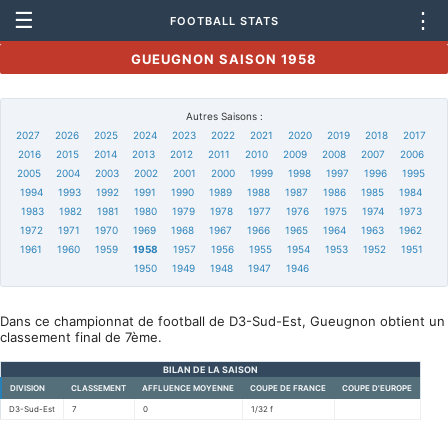
☰
⋮
FOOTBALL STATS
GUEUGNON SAISON 1958
Autres Saisons :
2027
2026
2025
2024
2023
2022
2021
2020
2019
2018
2017
2016
2015
2014
2013
2012
2011
2010
2009
2008
2007
2006
2005
2004
2003
2002
2001
2000
1999
1998
1997
1996
1995
1994
1993
1992
1991
1990
1989
1988
1987
1986
1985
1984
1983
1982
1981
1980
1979
1978
1977
1976
1975
1974
1973
1972
1971
1970
1969
1968
1967
1966
1965
1964
1963
1962
1961
1960
1959
1958
1957
1956
1955
1954
1953
1952
1951
1950
1949
1948
1947
1946
Dans ce championnat de football de D3-Sud-Est, Gueugnon obtient un
classement final de 7ème.
BILAN DE LA SAISON
DIVISION
CLASSEMENT
AFFLUENCE MOYENNE
COUPE DE FRANCE
COUPE D'EUROPE
D3-Sud-Est
7
0
1/32 f