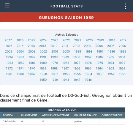
☰
⋮
FOOTBALL STATS
GUEUGNON SAISON 1959
Autres Saisons :
2027
2026
2025
2024
2023
2022
2021
2020
2019
2018
2017
2016
2015
2014
2013
2012
2011
2010
2009
2008
2007
2006
2005
2004
2003
2002
2001
2000
1999
1998
1997
1996
1995
1994
1993
1992
1991
1990
1989
1988
1987
1986
1985
1984
1983
1982
1981
1980
1979
1978
1977
1976
1975
1974
1973
1972
1971
1970
1969
1968
1967
1966
1965
1964
1963
1962
1961
1960
1959
1958
1957
1956
1955
1954
1953
1952
1951
1950
1949
1948
1947
1946
Dans ce championnat de football de D3-Sud-Est, Gueugnon obtient un
classement final de 6ème.
BILAN DE LA SAISON
DIVISION
CLASSEMENT
AFFLUENCE MOYENNE
COUPE DE FRANCE
COUPE D'EUROPE
D3-Sud-Est
6
0
prelim