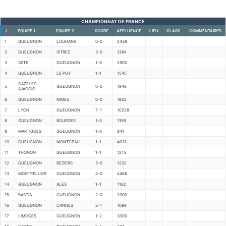
CHAMPIONNAT DE FRANCE
J.
EQUIPE 1
EQUIPE 2
SCORE
AFFLUENCE
LIEU
CLASS.
COMMENTAIRES
1
GUEUGNON
LOUHANS
0-0
2438
2
GUEUGNON
ISTRES
3-0
1364
3
SETE
GUEUGNON
1-0
2900
4
GUEUGNON
LE PUY
1-1
1545
GAZELEC
5
GUEUGNON
0-0
1948
AJACCIO
6
GUEUGNON
NIMES
0-0
1802
7
LYON
GUEUGNON
7-1
10228
8
GUEUGNON
BOURGES
1-0
1155
9
MARTIGUES
GUEUGNON
1-0
941
10
GUEUGNON
MONTCEAU
1-1
4013
11
THONON
GUEUGNON
1-1
1215
12
GUEUGNON
BEZIERS
3-0
1232
13
MONTPELLIER
GUEUGNON
4-0
4486
14
GUEUGNON
ALES
1-1
1182
15
BASTIA
GUEUGNON
2-0
2000
16
GUEUGNON
CANNES
2-1
1089
17
LIMOGES
GUEUGNON
1-2
3000