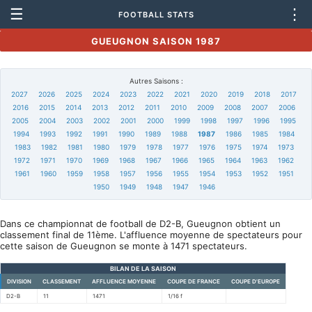
☰
⋮
FOOTBALL STATS
GUEUGNON SAISON 1987
Autres Saisons :
2027
2026
2025
2024
2023
2022
2021
2020
2019
2018
2017
2016
2015
2014
2013
2012
2011
2010
2009
2008
2007
2006
2005
2004
2003
2002
2001
2000
1999
1998
1997
1996
1995
1994
1993
1992
1991
1990
1989
1988
1987
1986
1985
1984
1983
1982
1981
1980
1979
1978
1977
1976
1975
1974
1973
1972
1971
1970
1969
1968
1967
1966
1965
1964
1963
1962
1961
1960
1959
1958
1957
1956
1955
1954
1953
1952
1951
1950
1949
1948
1947
1946
Dans ce championnat de football de D2-B, Gueugnon obtient un
classement final de 11ème. L'affluence moyenne de spectateurs pour
cette saison de Gueugnon se monte à 1471 spectateurs.
BILAN DE LA SAISON
DIVISION
CLASSEMENT
AFFLUENCE MOYENNE
COUPE DE FRANCE
COUPE D'EUROPE
D2-B
11
1471
1/16 f