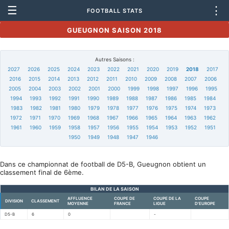
☰
⋮
FOOTBALL STATS
GUEUGNON SAISON 2018
Autres Saisons :
2027
2026
2025
2024
2023
2022
2021
2020
2019
2018
2017
2016
2015
2014
2013
2012
2011
2010
2009
2008
2007
2006
2005
2004
2003
2002
2001
2000
1999
1998
1997
1996
1995
1994
1993
1992
1991
1990
1989
1988
1987
1986
1985
1984
1983
1982
1981
1980
1979
1978
1977
1976
1975
1974
1973
1972
1971
1970
1969
1968
1967
1966
1965
1964
1963
1962
1961
1960
1959
1958
1957
1956
1955
1954
1953
1952
1951
1950
1949
1948
1947
1946
Dans ce championnat de football de D5-B, Gueugnon obtient un
classement final de 6ème.
BILAN DE LA SAISON
AFFLUENCE
COUPE DE
COUPE DE LA
COUPE
DIVISION
CLASSEMENT
MOYENNE
FRANCE
LIGUE
D'EUROPE
D5-B
6
0
-